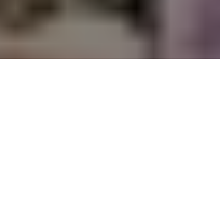
PARTAGER
TWEETER
EPINGLER
Enorme semaine avec un nombre assez
incroyable de titres indispensables !