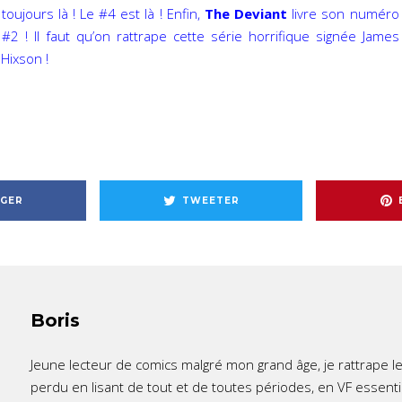
toujours là ! Le #4 est là ! Enfin,
The Deviant
livre son numéro
#2 ! Il faut qu’on rattrape cette série horrifique signée James
 Hixson !
GER
TWEETER
Boris
Jeune lecteur de comics malgré mon grand âge, je rattrape l
perdu en lisant de tout et de toutes périodes, en VF essent