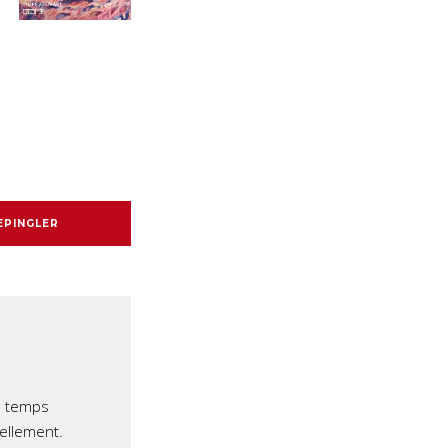
EPINGLER
e temps
iellement.