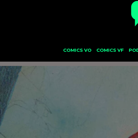
COMICS VO
COMICS VF
PO