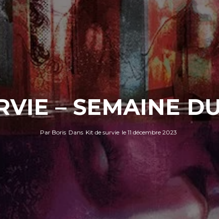
RVIE – SEMAINE DU 
Par
Boris
Dans
Kit de survie
le
11 décembre 2023