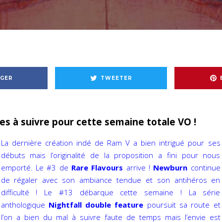
GER
TWEETER
es à suivre pour cette semaine totale VO !
La dernière création indé de Ram V a bien intrigué pour ses
débuts mais l’originalité de la proposition a fini pour nous
emporté. Le #3 de
Rare Flavours
arrive !
Newburn
continue
de régaler avec son ambiance tendue et son antihéros en
difficulté ! Le #13 débarque cette semaine ! La série
anthologique
Nightfall double feature
poursuit sa route et
l’on a bien du mal à suivre faute de temps mais l’envie est