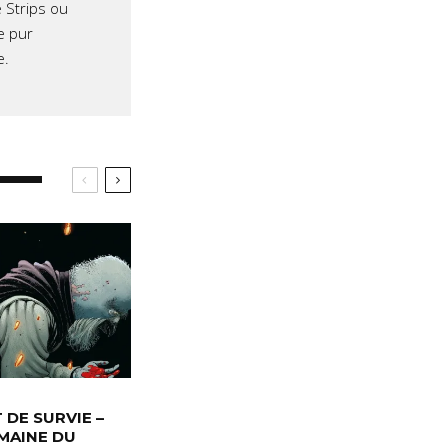
 Strips ou
e pur
e.
T DE SURVIE –
MAINE DU