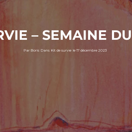
RVIE – SEMAINE DU 
Par
Boris
Dans
Kit de survie
le
17 décembre 2023