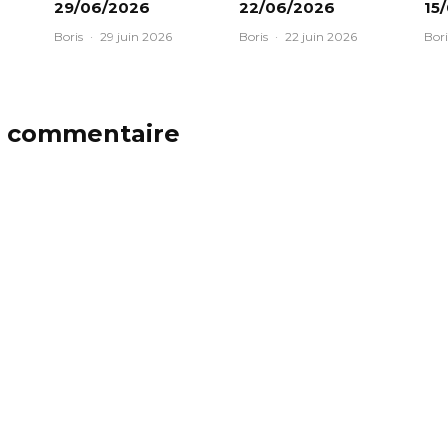
29/06/2026
22/06/2026
15
Boris
·
29 juin 2026
Boris
·
22 juin 2026
Bori
n commentaire