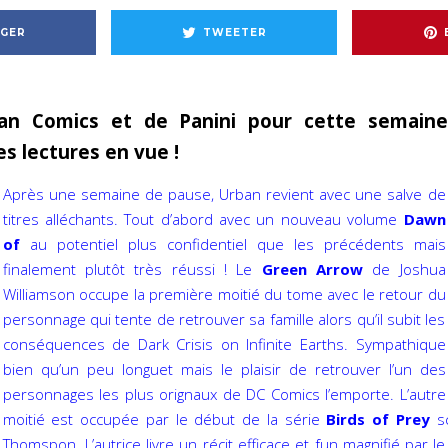
GER
TWEETER
ban Comics et de Panini pour cette semaine
es lectures en vue !
Après une semaine de pause, Urban revient avec une salve de
titres alléchants. Tout d’abord avec un nouveau volume
Dawn
of
au potentiel plus confidentiel que les précédents mais
finalement plutôt très réussi ! Le
Green Arrow
de Joshua
Williamson occupe la première moitié du tome avec le retour du
personnage qui tente de retrouver sa famille alors qu’il subit les
conséquences de Dark Crisis on Infinite Earths. Sympathique
bien qu’un peu longuet mais le plaisir de retrouver l’un des
personnages les plus orignaux de DC Comics l’emporte. L’autre
moitié est occupée par le début de la série
Birds of Prey
sc
Thomspon. L’autrice livre un récit efficace et fun magnifié par le