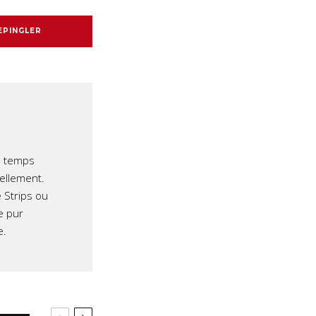
EPINGLER
e temps
iellement.
 Strips ou
e pur
e.