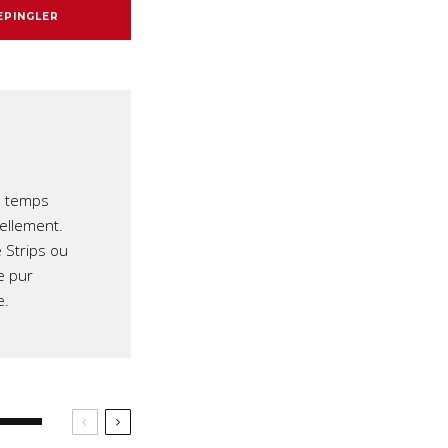
EPINGLER
e temps
iellement.
 Strips ou
e pur
e.