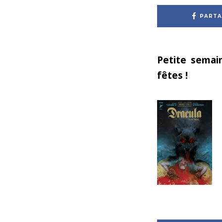
PARTA
Petite semai
fêtes !