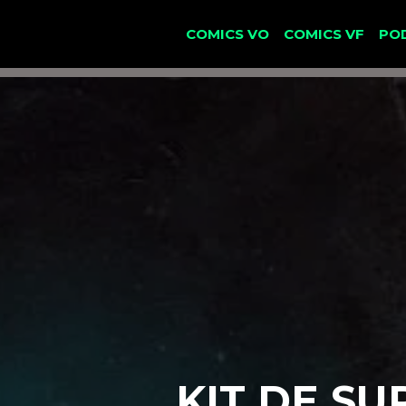
COMICS VO
COMICS VF
PO
KIT DE SU