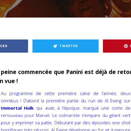
GER
TWEETER
 peine commencée que Panini est déjà de reto
n vue !
Au programme de cette première salve de l’année, deux
omnibus ! D’abord la première partie du run de Al Ewing sur
Immortal Hulk
qui avait, à l’époque, marqué une sorte de
renouveau pour Marvel. Le scénariste s’empare du géant vert
pour y imprimer sa patte. Débutant par des épisodes one shot
horrifiques très réussis, Al Ewing développe au fur et à mesure