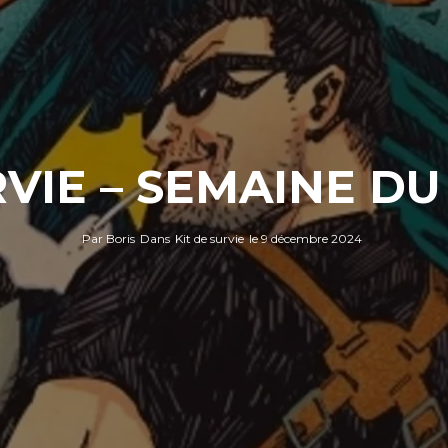
RVIE – SEMAINE DU 
Par
Boris
Dans
Kit de survie
le
9 décembre 2024