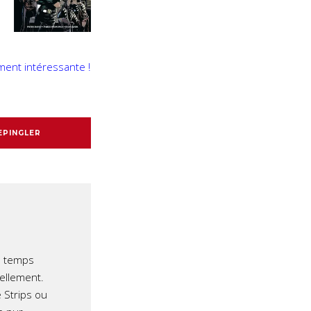
ent intéressante !
EPINGLER
e temps
iellement.
 Strips ou