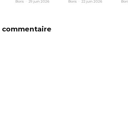
Boris
·
29 juin 2026
Boris
·
22 juin 2026
Bori
n commentaire