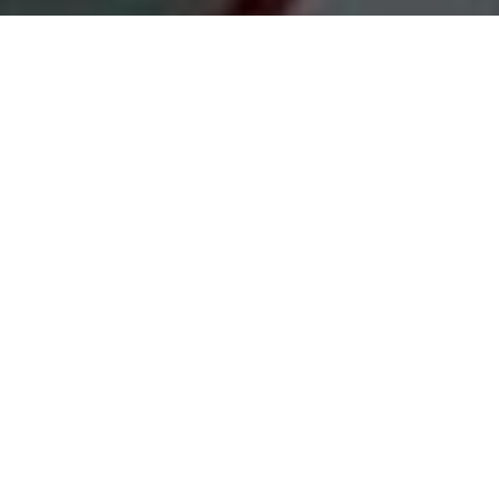
PARTAGER
TWEETER
EPINGLER
En parallèle de
l’insatisfaisant
Passage
,
Le Mythe de l'ossuaire -
l’univers du
Mythe de
Des milliers de plumes
l’Ossuaire
s’étend avec
noires
Des Milliers de
DATE DE SORTIE
Plumes Noires
, publié
21 avril 2023
à l’origine en VO sous
forme d’une mini-série.
SCÉNARIO