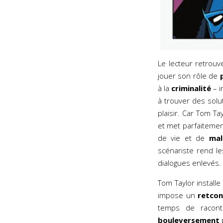
Le lecteur retrouv
jouer son rôle de
à la
criminalité
– i
à trouver des solut
plaisir. Car Tom Ta
et met parfaiteme
de vie et de
mal
scénariste rend 
dialogues enlevés.
Tom Taylor install
impose un
retcon
temps de raconte
bouleversement