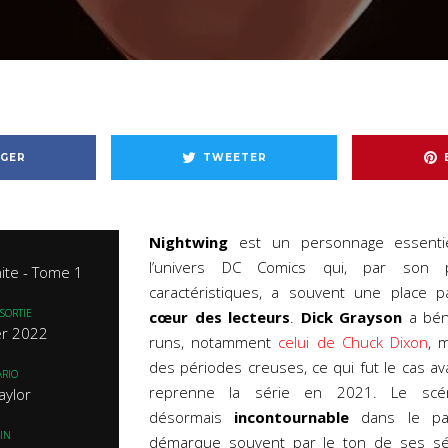
GER
TWEETER
Nightwing
est un personnage essentie
l’univers DC Comics qui, par son 
nite - Tome 1
caractéristiques, a souvent une place p
SORTIE
cœur des lecteurs
.
Dick Grayson
a bén
er 2022
runs, notamment
celui de Chuck Dixon
, 
des périodes creuses, ce qui fut le cas a
RIO
reprenne la série en 2021. Le scénar
aylor
désormais
incontournable
dans le pay
IN
démarque souvent par le ton de ses sér