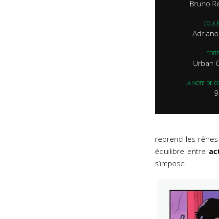
Bruno R
COUL
Adriano
EDIT
Urban 
LA NOTE DE C
9
reprend les rênes 
équilibre entre
ac
s’impose.