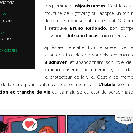
edondo
fréquemment,
réjouissantes
. C’est le cas
mouture de Nightwing qui adopte un ton n
EURS
 Lucas
de ce que propose habituellement DC Comic
il retrouve
Bruno Redondo
, son compèr
EUR
s’associe à
Adriano Lucas
aux couleurs.
Comics
Après avoir été atteint d’une balle en pleine
OMICSTORIES
subit des troubles personnels, devenant c
Blüdhaven
et abandonnant son rôle de 
« miraculeusement » la mémoire, il décide
le protecteur de la ville. C’est à ce mom
de la série pour conter cette « renaissance ».
L’habile
scénaris
tion et tranche de vie
où sa maitrise du cast de personnage