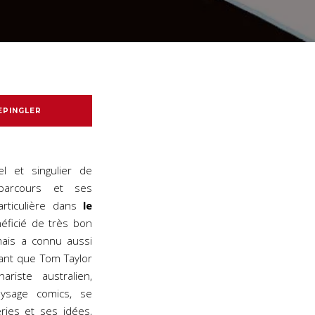
EPINGLER
l et singulier de
parcours et ses
articulière dans
le
éficié de très bon
mais a connu aussi
vant que Tom Taylor
iste australien,
sage comics, se
ies et ses idées,