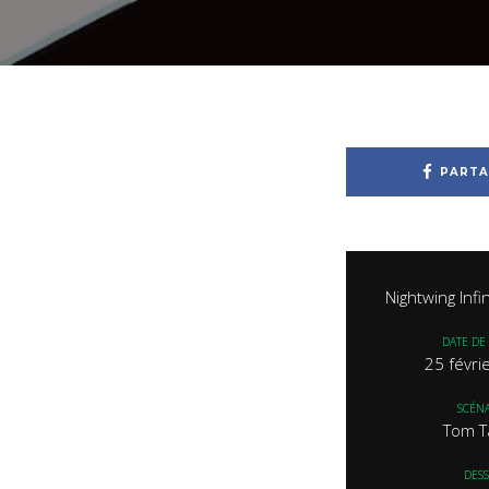
PARTA
Nightwing Infi
DATE DE 
25 févri
SCÉNA
Tom T
DESS