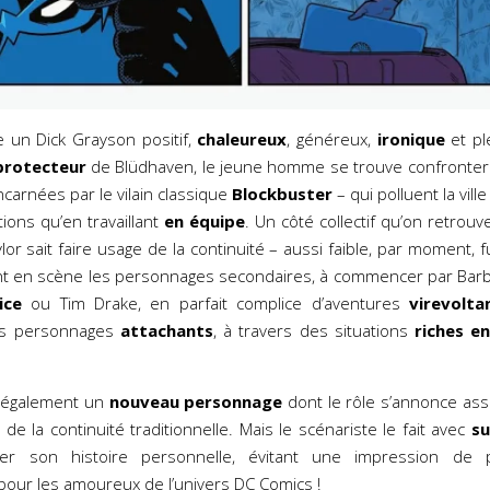
e un Dick Grayson positif,
chaleureux
, généreux,
ironique
et ple
protecteur
de Blüdhaven, le jeune homme se trouve confronter
ncarnées par le vilain classique
Blockbuster
– qui polluent la vi
ions qu’en travaillant
en équipe
. Un côté collectif qu’on retro
ylor sait faire usage de la continuité – aussi faible, par moment, fu
nt en scène les personnages secondaires, à commencer par Barb
ice
ou Tim Drake, en parfait complice d’aventures
virevolta
les personnages
attachants
, à travers des situations
riches e
e également un
nouveau personnage
dont le rôle s’annonce ass
de la continuité traditionnelle. Mais le scénariste le fait avec
su
r son histoire personnelle, évitant une impression de 
pour les amoureux de l’univers DC Comics !