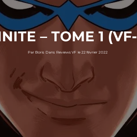
NITE – TOME 1 (V
Par
Boris
Dans
Reviews VF
le
22 février 2022