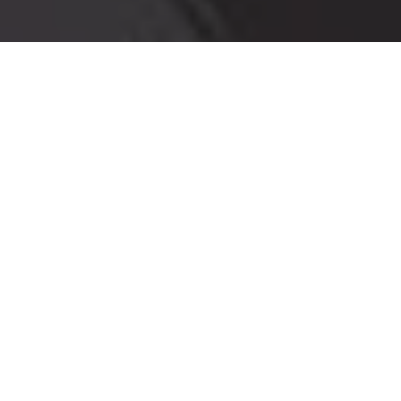
PARTAGER
TWEETER
EPINGLER
Après Tom Taylor, c’est
au tour de
Dan
Nightwing - Vol.1
Watters
de s’occuper
DATE DE SORTIE
de la destinée de
23 octobre 2025
Nightwing
. L’artiste
australien a su marquer
SCÉNARIO