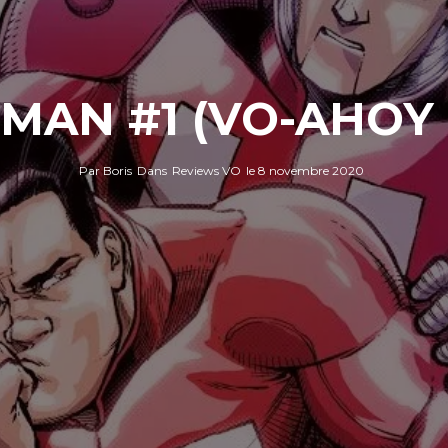
MAN #1 (VO-AHOY
Par
Boris
Dans
Reviews VO
le
8 novembre 2020