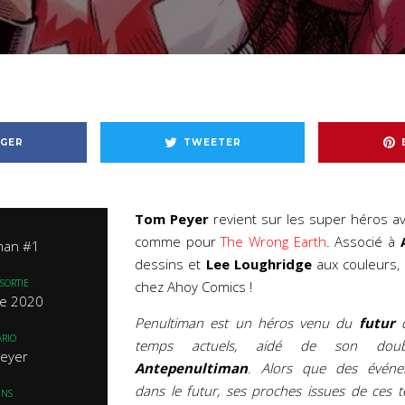
GER
TWEETER
Tom Peyer
revient sur les super héros a
comme pour
The Wrong Earth
. Associé à
man #1
dessins et
Lee Loughridge
aux couleurs, 
SORTIE
chez Ahoy Comics !
re 2020
Penultiman est un héros venu du
futur
q
RIO
temps actuels, aidé de son doub
eyer
Antepenultiman
. Alors que des événe
dans le futur, ses proches issues de ces t
INS