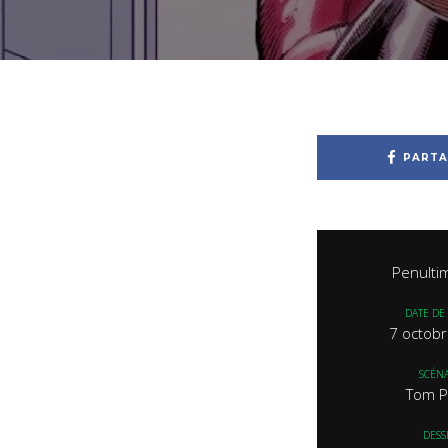
PARTA
Penulti
DATE DE 
7 octob
SCÉNA
Tom P
DESS