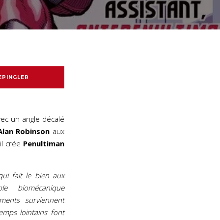
EPINGLER
vec un angle décalé
Alan Robinson
aux
il crée
Penultiman
ui fait le bien aux
le biomécanique
ments surviennent
emps lointains font