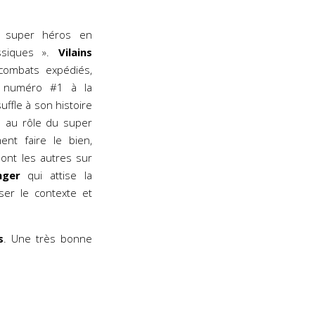
 super héros en
ssiques ».
Vilains
 combats expédiés,
e numéro #1 à la
uffle à son histoire
e au rôle du super
ent faire le bien,
 ont les autres sur
nger
qui attise la
er le contexte et
s
. Une très bonne