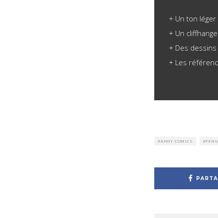
Un ton léger
Un cliffhange
Des dessins 
Les référen
AHOY COMICS
PEN
PARTA