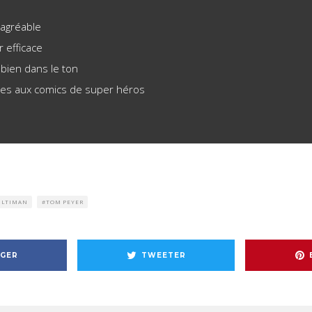
 agréable
r efficace
bien dans le ton
ces aux comics de super héros
ULTIMAN
TOM PEYER
GER
TWEETER