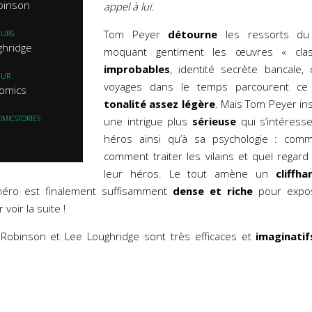
binson
appel à lui.
Tom Peyer
détourne
les ressorts du
EURS
ghridge
moquant gentiment les œuvres « cla
improbables
, identité secrète bancale,
EUR
voyages dans le temps parcourent c
omics
tonalité assez légère
. Mais Tom Peyer ins
OMICSTORIES
une intrigue plus
sérieuse
qui s’intéress
héros ainsi qu’à sa psychologie : comm
comment traiter les vilains et quel regard
leur héros. Le tout amène un
cliffha
éro est finalement suffisamment
dense et riche
pour expos
 voir la suite !
 Robinson et Lee Loughridge sont très efficaces et
imaginatif