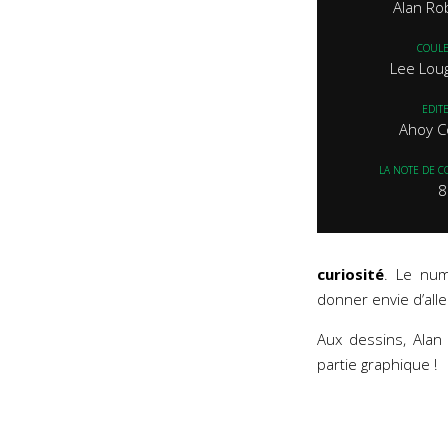
Alan Ro
COUL
Lee Lou
EDIT
Ahoy C
LA NOTE DE C
8
curiosité
. Le num
donner envie d’aller
Aux dessins, Alan
partie graphique !