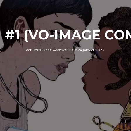
 #1 (VO-IMAGE CO
Par
Boris
Dans
Reviews VO
le
24 janvier 2022