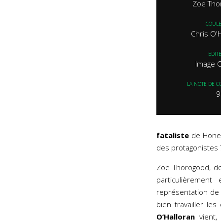
Zoe Tho
COUL
Chris O'
EDIT
Image 
LA NOTE DE C
9
fataliste
de Honeys
des protagonistes
Zoe Thorogood, don
particulièrement
représentation de
bien travailler les
O’Halloran
vient,