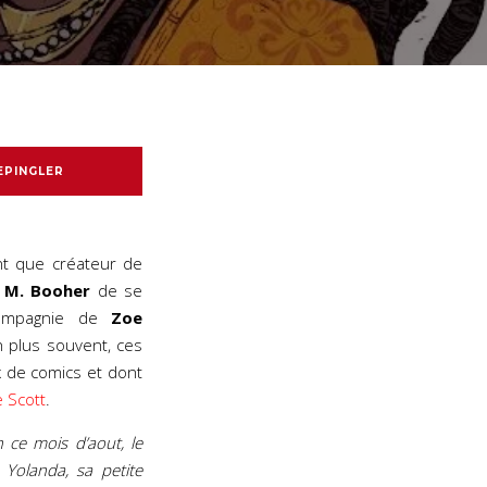
EPINGLER
ant que créateur de
 M. Booher
de se
 compagnie de
Zoe
 plus souvent, ces
 de comics et dont
e Scott
.
 ce mois d’aout, le
r Yolanda, sa petite