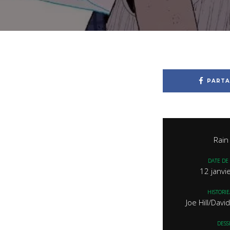
PARTA
Rain
DATE DE 
12 janvi
HISTORIE
Joe Hill/Dav
DESS