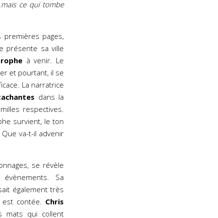
r…mais ce qui tombe
es premières pages,
 présente sa ville
trophe
à venir. Le
er et pourtant, il se
ficace. La narratrice
tachantes
dans la
milles respectives.
he survient, le ton
 Que va-t-il advenir
onnages, se révèle
es évènements. Sa
 sait également très
s est contée.
Chris
 mats qui collent