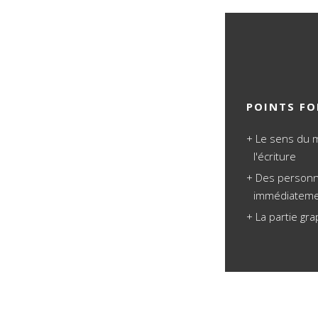
POINTS FO
Le sens du 
l'écriture
Des personn
immédiatem
La partie gra