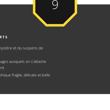
9
RTS
mystère et du suspens de
ages auxquels on s'attache
ent
phique fragile, délicate et belle