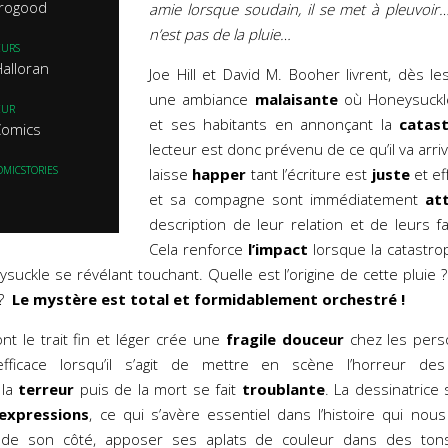
rogood
amie lorsque soudain, il se met à pleuvoi
n’est pas de la pluie…
EURS
Halloran
Joe Hill et David M. Booher livrent, dès l
une ambiance
malaisante
où Honeysuckle
EUR
et ses habitants en annonçant la
catas
Comics
lecteur est donc prévenu de ce qu’il va arriv
OMICSTORIES
laisse
happer
tant l’écriture est
juste
et ef
et sa compagne sont immédiatement
at
description de leur relation et de leurs fa
Cela renforce
l’impact
lorsque la catastrop
uckle se révélant touchant. Quelle est l’origine de cette pluie ?
 ?
Le mystère est total et formidablement orchestré !
t le trait fin et léger crée une
fragile douceur
chez les pers
 efficace lorsqu’il s’agit de mettre en scène l’horreur d
 la
terreur
puis de la mort se fait
troublante
. La dessinatrice
expressions
, ce qui s’avère essentiel dans l’histoire qui nou
 de son côté, apposer ses aplats de couleur dans des tons