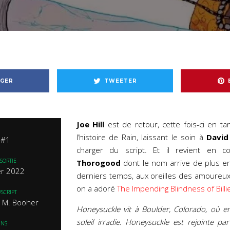
GER
TWEETER
Joe Hill
est de retour, cette fois-ci en t
l’histoire de Rain, laissant le soin à
David
 #1
charger du script. Et il revient en
SORTIE
Thorogood
dont le nom arrive de plus en
er 2022
derniers temps, aux oreilles des amoureux
on a adoré
The Impending Blindness of Billi
/SCRIPT
id M. Booher
Honeysuckle vit à Boulder, Colorado, où en
soleil irradie. Honeysuckle est rejointe pa
INS