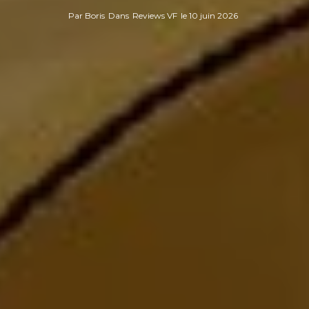
Par
Boris
Dans
Reviews VF
le
10 juin 2026