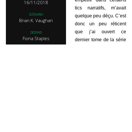
16/11/2018
tics narratifs, m’avait
SCÉNARIO
quelque peu déçu. C’est
Brian K. Vaughan
donc un peu
réticent
que j’ai ouvert ce
DESSINS
Fiona Staples
dernier tome de la série
avant un très longue
EDITEUR
pause annoncée par les
Urban Comics
auteurs. Et l’on peut
CONTENU VO
affirmer que le duo a
Saga #49-54
retrouvé la grande
PRIX
forme, réalisant peut-
15,50€
être son meilleur arc, en
tout cas le meilleur
LA NOTE DE COMICSTORIES
10
depuis très longtemps !
Hâtons-nous d’en quérir
la quintessence…