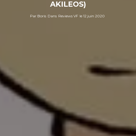
AKILEOS)
Par
Boris
Dans
Reviews VF
le
12 juin 2020