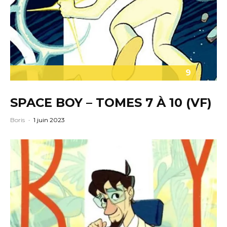
9
SPACE BOY – TOMES 7 À 10 (VF)
Boris
·
1 juin 2023