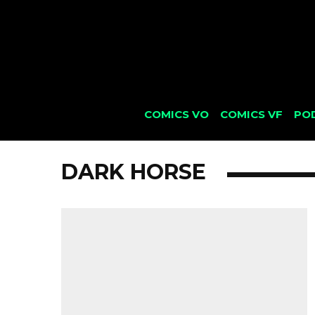
COMICS VO
COMICS VF
PO
DARK HORSE