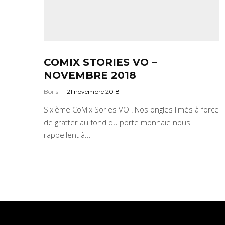
COMIX STORIES VO –
NOVEMBRE 2018
Boris
·
21 novembre 2018
Sixième CoMix Sories VO ! Nos ongles limés à force
de gratter au fond du porte monnaie nous
rappellent à...