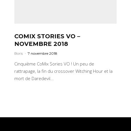
COMIX STORIES VO –
NOVEMBRE 2018
Boris
·
7 novembre 2018
Cinquième CoMix Sories VO ! Un peu de
rattrapage, la fin du crossover Witching Hour et la
mort de Daredevil...