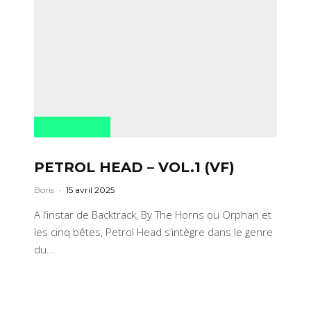
PETROL HEAD – VOL.1 (VF)
Boris
·
15 avril 2025
A l’instar de Backtrack, By The Horns ou Orphan et
les cinq bêtes, Petrol Head s’intègre dans le genre
du...