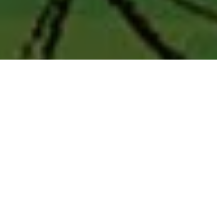
PARTAGER
TWEETER
EPINGLER
Sophie Campbell
est
toujours aux
TMNT Reborn - Tome 5
commandes des
DATE DE SORTIE