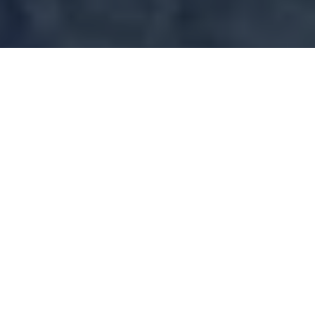
PARTAGER
TWEETER
EPINGLER
Depuis ses débuts en
VF, voilà plus de 90
TMNT - Tome 18
épisodes,
Teenage
DATE DE SORTIE
Mutant Ninja Turtles
8 décembre 2022
impressionne par
sa