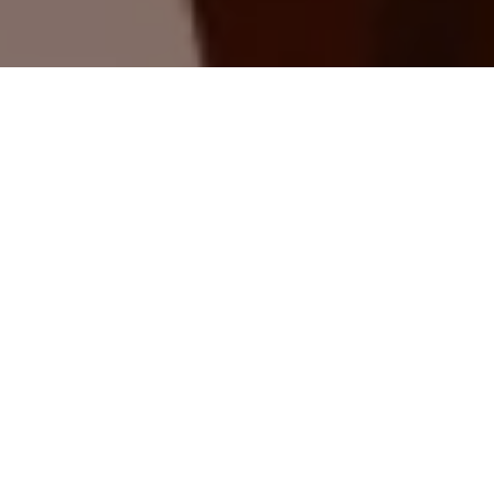
PARTAGER
TWEETER
EPINGLER
Le duo à l’origine du très
bon
Skyward
et du plus
The Big Burn
anecdotique
DATE DE SORTIE
Shadecraft
– inédit en
17 septembre 2025
VF -, revient avec
The
Big Burn
chez DSTLRY
SCÉNARIO