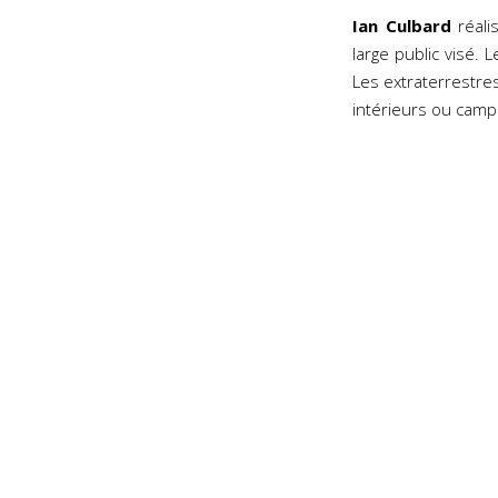
Ian Culbard
réali
large public visé. L
Les extraterrestre
intérieurs ou cam