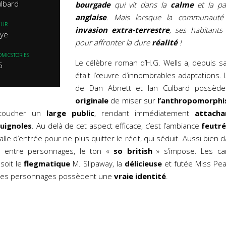
Culbard
bourgade
qui vit dans la
calme
et la pa
anglaise
. Mais lorsque la communauté 
EUR
invasion extra-terrestre
, ses habitants
aye
pour affronter la dure
réalité
!
OMICSTORIES
Le célèbre roman d’H.G. Wells a, depuis s
5
était l’œuvre d’innombrables adaptations.
de Dan Abnett et Ian Culbard possède l
originale
de miser sur
l’anthropomorph
 toucher un
large public
, rendant immédiatement
attacha
uignoles
. Au delà de cet aspect efficace, c’est l’ambiance
feutr
stalle d’entrée pour ne plus quitter le récit, qui séduit. Aussi bie
ns entre personnages, le ton «
so british
» s’impose. Les car
 soit le
flegmatique
M. Slipaway, la
délicieuse
et futée Miss Pe
 les personnages possèdent une
vraie identité
.