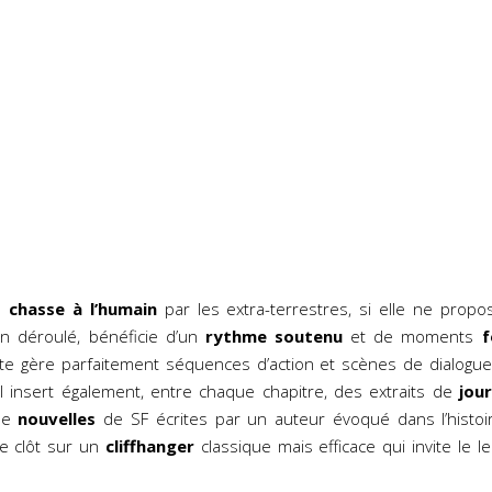
de
chasse à l’humain
par les extra-terrestres, si elle ne pro
n déroulé, bénéficie d’un
rythme soutenu
et de moments
f
iste gère parfaitement séquences d’action et scènes de dialog
l insert également, entre chaque chapitre, des extraits de
jou
de
nouvelles
de SF écrites par un auteur évoqué dans l’histoi
se clôt sur un
cliffhanger
classique mais efficace qui invite le lec