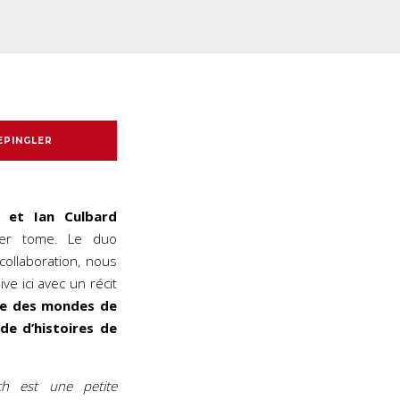
EPINGLER
et Ian Culbard
er tome. Le duo
collaboration, nous
idive ici avec un récit
re des mondes de
de d’histoires de
h est une petite