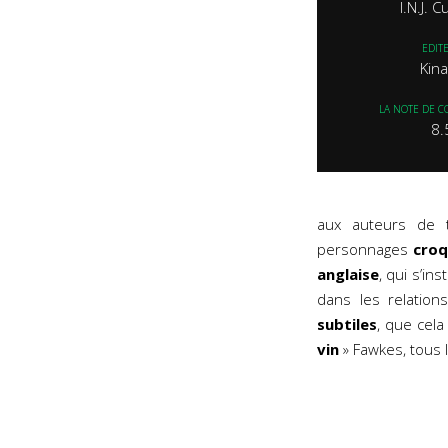
I.N.J. 
EDIT
Kin
LA NOTE DE C
8.
aux auteurs de
personnages
croq
anglaise
, qui s’in
dans les relatio
subtiles
, que cela
vin
» Fawkes, tous