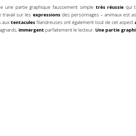
se une partie graphique faussement simple
très réussie
qui t
e travail sur les
expressions
des personnages – animaux est a
s aux
tentacules
filandreuses ont également tout de cet aspect
pagnards,
immergent
parfaitement le lecteur.
Une partie graphi