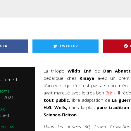
GER
TWEETER
La trilogie
Wild’s End
de
Dan Abnett 
débarque chez
Kinaye
avec un premi
 - Tome 1
d’auteurs, qui n’en est pas à sa première 
SORTIE
avait marqué avec le très bon
Brink
. Il réc
er 2021
tout public,
libre adaptation de
La guer
H.G. Wells,
dans la plus
pure tradition 
RIO
Science-Ficiton
.
bnett
Dans les années 30, Lower Crowchurc
 COULEURS