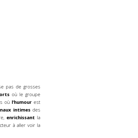
pose pas de grosses
orts
où le groupe
ues où
l’humour
est
rnaux intimes
des
re,
enrichissant
la
teur à aller voir la