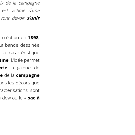
ix de la campagne
est victime d’une
 vont devoir
s’unir
a création en
1898
,
 La bande dessinée
a caractéristique
isme
. L’idée permet
nte
la galerie de
ée
de la
campagne
n dans les décors que
actérisations sont
ardew ou le «
sac à