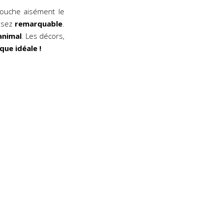
ouche aisément le
ssez
remarquable
.
animal
. Les décors,
que idéale !