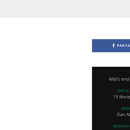
PARTA
Wild's end
DATE DE 
19 févri
SCÉNA
Dan A
DESSINS ET