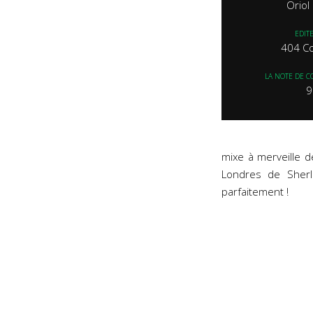
Oriol
EDIT
404 C
LA NOTE DE C
9
mixe à merveille 
Londres de Sherlo
parfaitement !