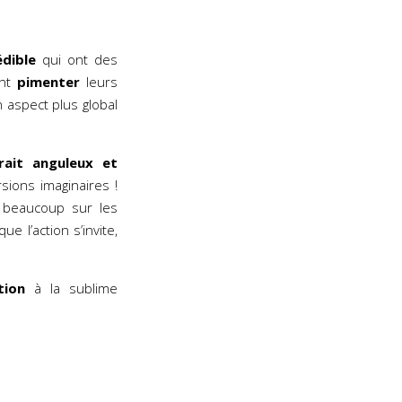
édible
qui ont des
ent
pimenter
leurs
 aspect plus global
rait anguleux et
sions imaginaires !
 beaucoup sur les
e l’action s’invite,
tion
à la sublime