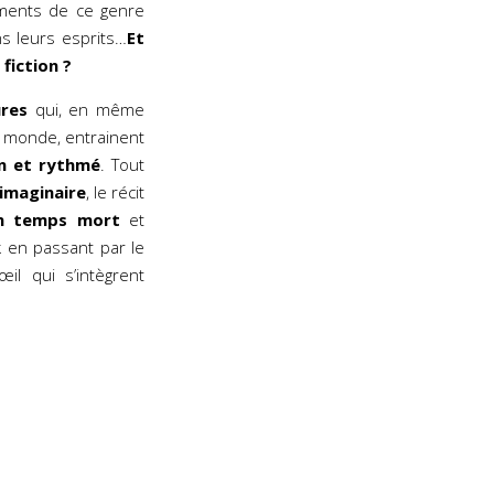
ements de ce genre
ns leurs esprits…
Et
fiction ?
ures
qui, en même
 monde, entrainent
un et rythmé
. Tout
 imaginaire
, le récit
n temps mort
et
en passant par le
il qui s’intègrent