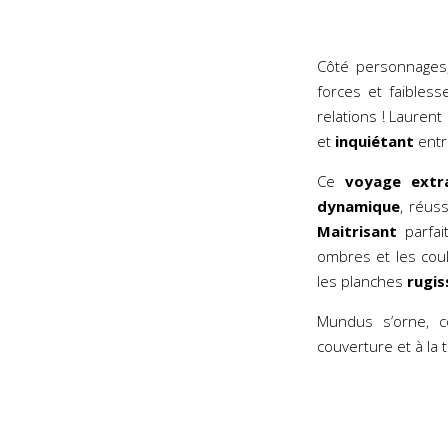
Côté personnages,
forces et faibless
relations ! Lauren
et
inquiétant
entr
Ce
voyage extra
dynamique
, réus
Maitrisant
parfai
ombres et les cou
les planches
rugis
Mundus s’orne, 
couverture et à la 