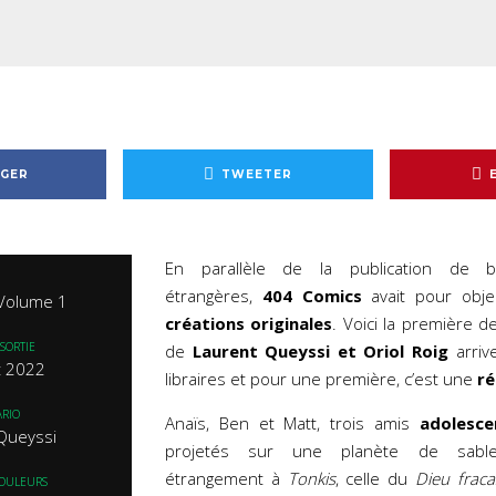
GER
TWEETER
En parallèle de la publication de 
étrangères,
404 Comics
avait pour obje
Volume 1
créations originales
. Voici la première d
SORTIE
de
Laurent Queyssi et Oriol Roig
arriv
t 2022
libraires et pour une première, c’est une
ré
RIO
Anaïs, Ben et Matt, trois amis
adolesce
Queyssi
projetés sur une planète de sabl
étrangement à
Tonkis
, celle du
Dieu fraca
COULEURS