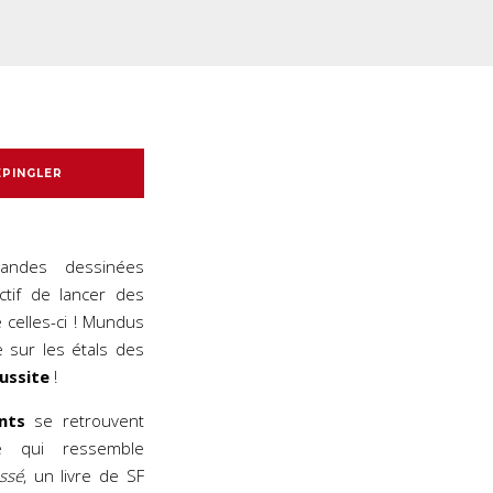
EPINGLER
bandes dessinées
ctif de lancer des
e celles-ci ! Mundus
e sur les étals des
ussite
!
nts
se retrouvent
e qui ressemble
ssé
, un livre de SF