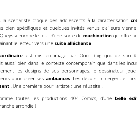
 la scénariste croque des adolescents à la caractérisation
cr
es bien spécifiques et quelques invités venus d’ailleurs vienn
t Queyssi enrobe le tout d’une sorte de
machination
qui offre un
ainant le lecteur vers une
suite alléchante
!
ordinaire
est mis en image par Oriol Roig qui, de son
t
sit aussi bien dans le contexte contemporain que dans les incur
tement les designs de ses personnages, le dessinateur joue
leurs pour créer ses
ambiances
. Les décors immergent et lorsqu
sent
! Une première pour l’artiste : une réussite !
comme toutes les productions 404 Comics, d’une
belle édi
tranche arrondie !