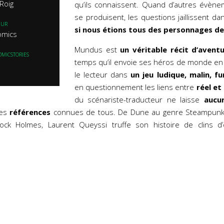
 Roig
qu’ils connaissent. Quand d’autres évèn
se produisent, les questions jaillissent da
EUR
si nous étions tous des personnages de 
omics
Mundus est
un véritable récit d’avent
OMICSTORIES
temps qu’il envoie ses héros de monde en
le lecteur dans
un jeu ludique, malin, f
en questionnement les liens entre
réel et
du scénariste-traducteur ne laisse
aucu
des
références
connues de tous. De Dune au genre Steampunk 
ck Holmes, Laurent Queyssi truffe son histoire de clins d’œ