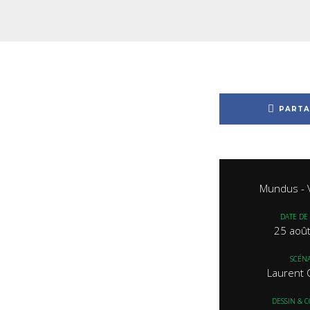
PARTA
Mundus - 
DATE DE 
25 aoû
SCÉNA
Laurent 
DESSIN & 