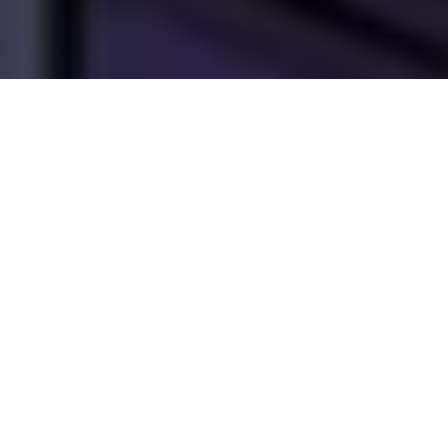
PARTAGER
TWEETER
EPINGLER
Delcourt propose
Blood & Thunder
, une
Blood & Thunder - Tome
nouvelle création de
1
Robert Kirkman,
DATE DE SORTIE
scénarisée par Benito
28 mai 2026