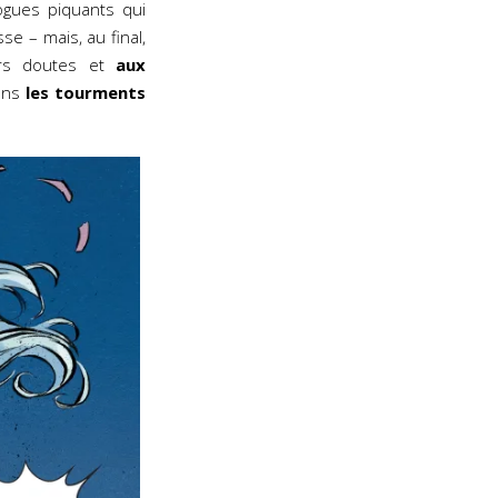
logues piquants qui
e – mais, au final,
urs doutes et
aux
ns
les tourments