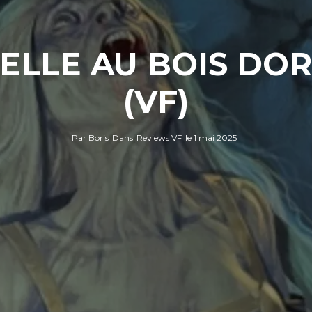
BELLE AU BOIS DO
(VF)
Par
Boris
Dans
Reviews VF
le
1 mai 2025