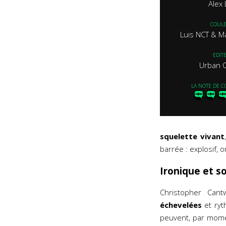
Alex 
COUL
Luis NCT & Ma
EDIT
Urban 
LA NOTE DE C
squelette vivant
barrée : explosif, o
Ironique et 
Christopher Can
échevelées
et ryt
peuvent, par mome