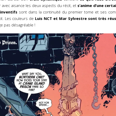
vec aisance les deux aspects du récit, et
s’anime d’une certai
inventifs
sont dans la continuité du premier tome et ses com
it. Les couleurs de
Luis NCT et Mar Sylvestre
sont très réus
ge pas désagréable !