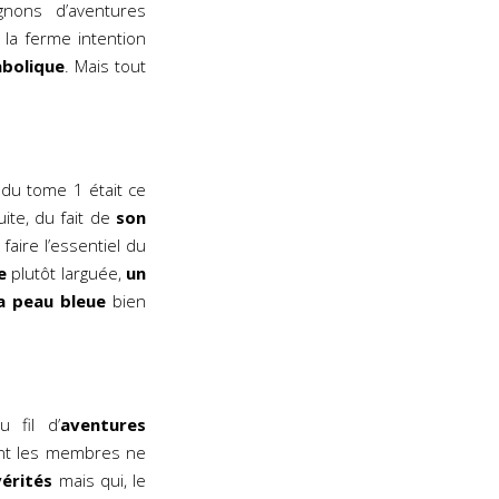
nons d’aventures
la ferme intention
bolique
. Mais tout
du tome 1 était ce
uite, du fait de
son
a faire l’essentiel du
e
plutôt larguée,
un
a peau bleue
bien
 fil d’
aventures
t les membres ne
vérités
mais qui, le