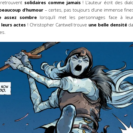
 retrouvent
solidaires comme jamais
! L’auteur écrit des dia
beaucoup d’humour
– certes, pas toujours d’une immense finess
re assez sombre
lorsqu’il met les personnages face à le
 leurs actes
! Christopher Cantwell trouve
une belle densité
da
es.