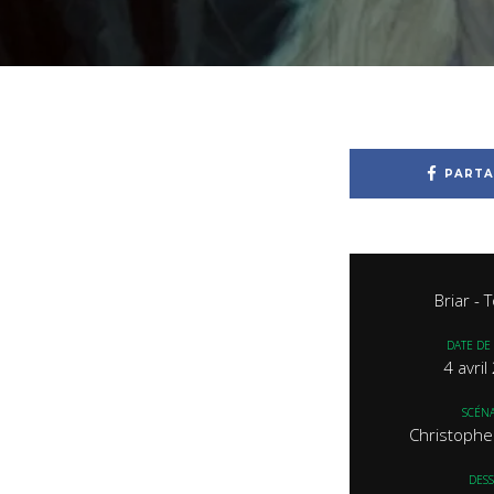
PARTA
Briar -
DATE DE 
4 avri
SCÉNA
Christophe
DESS