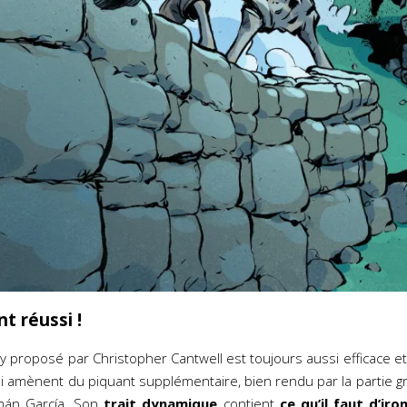
 réussi !
y proposé par Christopher Cantwell est toujours aussi efficace et
i amènent du piquant supplémentaire, bien rendu par la partie gr
mán García. Son
trait dynamique
contient
ce qu’il faut d’iro