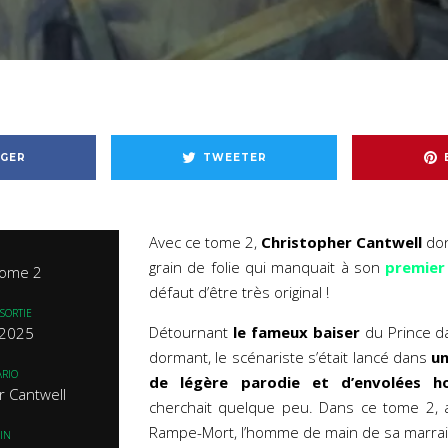
GER
TWEETER
Avec ce tome 2,
Christopher Cantwell
don
grain de folie qui manquait à son
premier
 Tome 2
défaut d’être très original !
SORTIE
Détournant
le fameux baiser
du Prince da
l 2025
dormant, le scénariste s’était lancé dans
un
RIO
de légère parodie et d’envolées ho
r Cantwell
cherchait quelque peu. Dans ce tome 2, a
Rampe-Mort, l’homme de main de sa marra
IN