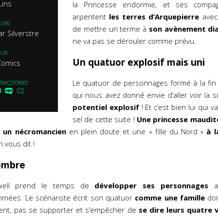
Lins
la Princesse endormie, et ses compag
arpentent
les terres d’Arquepierre
avec 
EURS
de mettre un terme à
son avènement dia
r Silverstre
ne va pas se dérouler comme prévu.
EUR
Un quatuor explosif mais uni
Comics
Le quatuor de personnages formé à la fin 
OMICSTORIES
qui nous avez donné envie d’aller voir la s
potentiel explosif
! Et c’est bien lui qui v
sel de cette suite !
Une princesse maudit
,
un nécromancien
en plein doute et une « fille du Nord »
à l
n vous dit !
sombre
twell prend le temps de
développer ses personnages
au
hmées. Le scénariste écrit son quatuor
comme une famille
don
nt, pas se supporter et s’empêcher de
se dire leurs quatre 