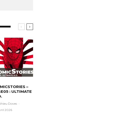
MICSTORIES –
3E05 : ULTIMATE
.
thieu Doves
·
vril 2026