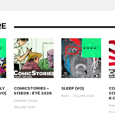
RE
LY
COMICSTORIES –
SLEEP (VO)
CO
VO)
S13E06 : ÉTÉ 2026
S1
Boris
·
27 juillet 2026
K.O
Matthieu Doves
·
Mat
28 juillet 2026
19 a