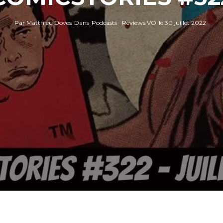
Par
Matthieu Doves
Dans
Podcasts
Reviews VO
le
30 juillet 2022