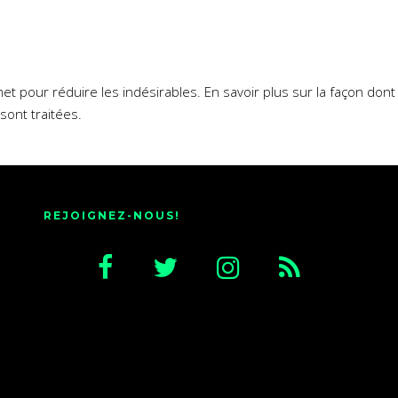
smet pour réduire les indésirables.
En savoir plus sur la façon don
sont traitées
.
REJOIGNEZ-NOUS!