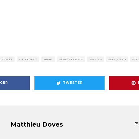
OSSOVER
DC COMICS
GRIM
IMAGE COMICS
REVIEW
REVIEW VO
SE
GER
TWEETER
Matthieu Doves