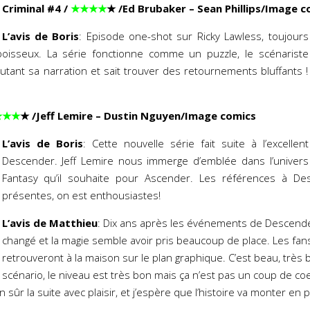
Criminal #4
/
★★★★
★
/Ed Brubaker – Sean Phillips/Image c
L’avis de Boris
: Episode one-shot sur Ricky Lawless, toujours
 poisseux. La série fonctionne comme un puzzle, le scénariste
autant sa narration et sait trouver des retournements bluffants !
★★★
★
/Jeff Lemire – Dustin Nguyen/Image comics
L’avis de Boris
: Cette nouvelle série fait suite à l’excellent
Descender. Jeff Lemire nous immerge d’emblée dans l’univers
Fantasy qu’il souhaite pour Ascender. Les références à De
présentes, on est enthousiastes!
L’avis de Matthieu
: Dix ans après les événements de Descender
changé et la magie semble avoir pris beaucoup de place. Les fa
retrouveront à la maison sur le plan graphique. C’est beau, très 
scénario, le niveau est très bon mais ça n’est pas un coup de co
n sûr la suite avec plaisir, et j’espère que l’histoire va monter en 