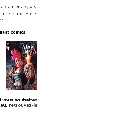
ce dernier arc, peu
illeure forme. Après
 DC…
liant comics
i vous souhaitez
ieu,
retrouvez-le