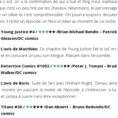
Ça y est, on a la confirmation de qui a tué et King nous explique
ue c’est un peu tiré par les cheveux. Néanmoins, le personnage
 un câble et c’est compréhensible. On pourra toujours discuter
ini. Il reste un épisode, on fera un bilan au moment de sa sortie.
Young Justice #4
/
★★★
★★ /Brian Michael Bendis – Patrick
Gleason
/DC comics
L’avis de Matthieu
: Ce chapitre de Young Justice fait le taf, en
et en creusant un peu son intrigue. Plaisant dans l’ensemble.
Detective Comics #1002
/
★★★
★★ /Peter J. Tomasi – Brad
Walker
/DC comics
L’avis de Boris
: Suite de l’arc avec l’Arkham Knight. Tomasi aime
montre en passant la moitié de l’épisode à s’intéresser à lui.
é et sympa à suivre sans être exceptionnel.
Titans #36
/
★★
★★★ /Dan Abnett – Bruno Redondo
/DC
comics