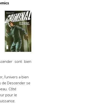
omics
scender sont bien
, l’univers a bien
ns de Descender se
beau. Côté
eur pour le
puissance.