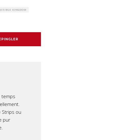
VISIBLE KINGDOM
EPINGLER
e temps
iellement.
 Strips ou
e pur
e.