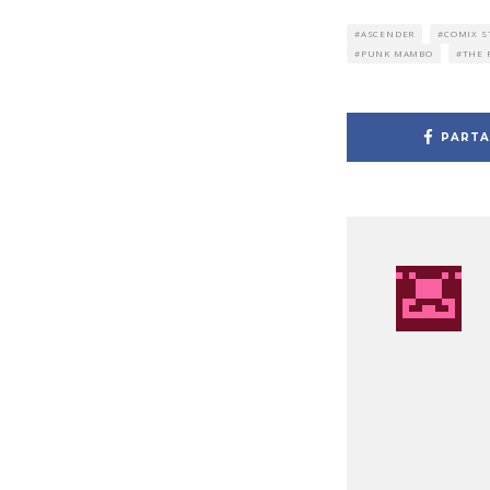
ASCENDER
COMIX S
PUNK MAMBO
THE 
PARTA