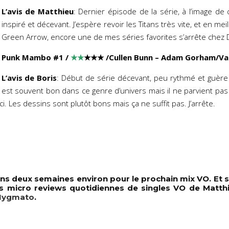
L’avis de Matthieu
: Dernier épisode de la série, à l’image de 
inspiré et décevant. J’espère revoir les Titans très vite, et en me
Green Arrow, encore une de mes séries favorites s’arrête chez
Punk Mambo #1
/
★★
★★★ /Cullen Bunn – Adam Gorham
/Va
L’avis de Boris
: Début de série décevant, peu rythmé et guère
est souvent bon dans ce genre d’univers mais il ne parvient pas
ci. Les dessins sont plutôt bons mais ça ne suffit pas. J’arrête.
s deux semaines environ pour le prochain mix VO. Et s
es micro reviews quotidiennes de singles VO de Matth
 Nygmato
.