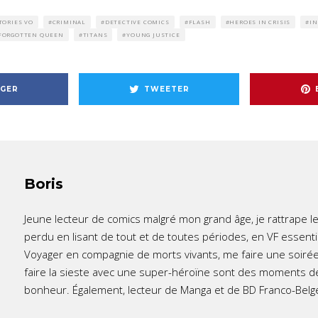
TORIES VO
CRIMINAL
DETECTIVE COMICS
FLASH
HEROES IN CRISIS
IN
FORGOTTEN QUEEN
TITANS
YOUNG JUSTICE
GER
TWEETER
Boris
Jeune lecteur de comics malgré mon grand âge, je rattrape l
perdu en lisant de tout et de toutes périodes, en VF essent
Voyager en compagnie de morts vivants, me faire une soirée
faire la sieste avec une super-héroïne sont des moments d
bonheur. Également, lecteur de Manga et de BD Franco-Belg