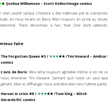
★
★
/Joshua Williamson – Scott Kolins/Image comics
in d’arc plutôt sympa. L’histoire a été maîtrisée par le scénariste
ude, en nous livrant un Barry Allen toujours en proie au doute
éterminé. Place désormais à l’arc Year One dont j’attends
 mieux faire
The Forgotten Queen #3
/
★★★
★★
/Tini Howard – Amilcar 
comics
L’avis de Boris
: Mini-série toujours agréable même si on ne vo
nous emmener Tini Howard. Sachant qu’il reste un seul épi
gênant. Mais le cliffhanger nous entraîne bien vers l’ultime partie.
Heroes in crisis #8
/
★★★
★★
/Tom King – Mitch
Gerards/DC comics