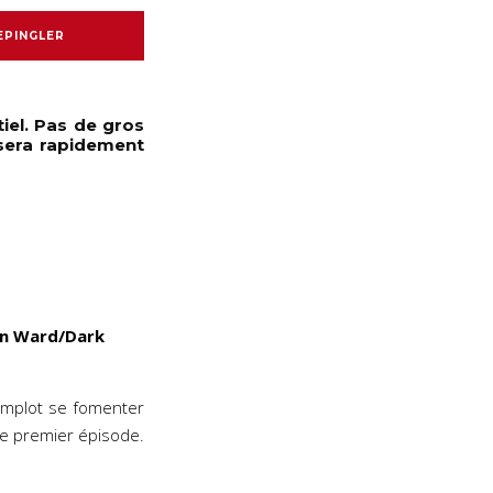
EPINGLER
iel. Pas de gros
 sera rapidement
ian Ward/Dark
 complot se fomenter
le premier épisode.