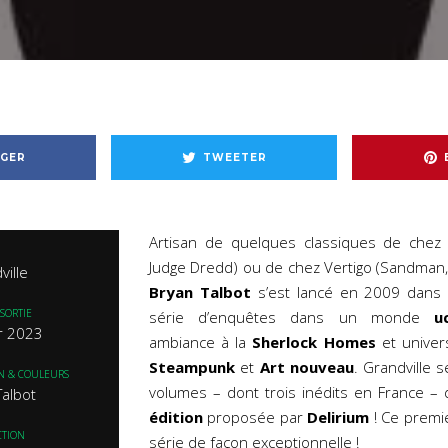
GER
TWEETER
Artisan de quelques classiques de chez
Judge Dredd) ou de chez Vertigo (Sandman, H
ville
Bryan Talbot
s’est lancé en 2009 dans l
SORTIE
série d’enquêtes dans un monde
u
er 2023
ambiance à la
Sherlock Homes
et univer
Steampunk
et
Art nouveau
. Grandville 
IN & COULEURS
volumes – dont trois inédits en France 
Talbot
édition
proposée par
Delirium
! Ce premi
CTION
série de façon exceptionnelle !