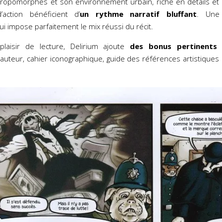
hropomorphes et son environnement urbain, riche en détails et
action bénéficient d’
un rythme narratif bluffant
. Une 
i impose parfaitement le mix réussi du récit.
plaisir de lecture, Delirium ajoute
des bonus pertinents
e
auteur, cahier iconographique, guide des références artistiques r