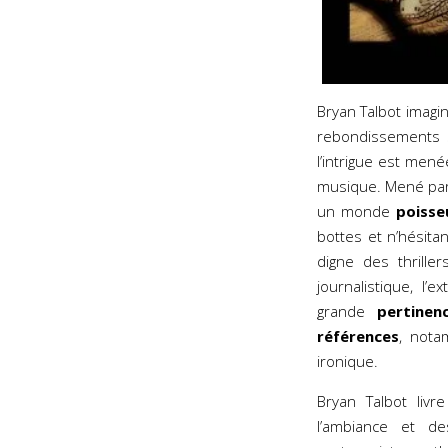
Bryan Talbot imagi
rebondissements 
l’intrigue est men
musique. Mené par 
un monde
poisse
bottes et n’hésita
digne des thrill
journalistique, l’
grande
pertinen
références
, nota
ironique.
Bryan Talbot livr
l’ambiance et de