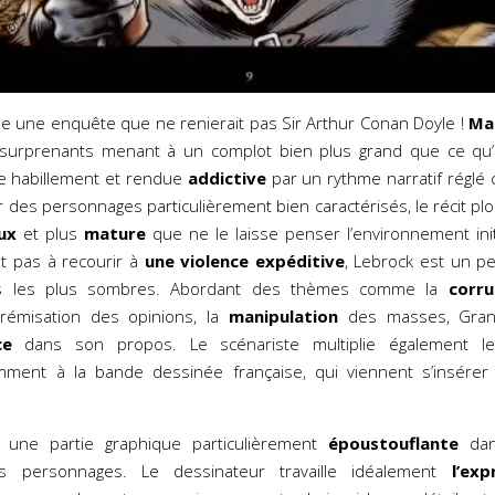
ne une enquête que ne renierait pas Sir Arthur Conan Doyle !
Ma
surprenants menant à un complot bien plus grand que ce qu’i
ée habillement et rendue
addictive
par un rythme narratif réglé
des personnages particulièrement bien caractérisés, le récit plo
ux
et plus
mature
que ne le laisse penser l’environnement init
nt pas à recourir à
une violence expéditive
, Lebrock est un p
ers les plus sombres. Abordant des thèmes comme la
corru
extrémisation des opinions, la
manipulation
des masses, Grand
ce
dans son propos. Le scénariste multiplie également 
mment à la bande dessinée française, qui viennent s’insére
e une partie graphique particulièrement
époustouflante
dan
s personnages. Le dessinateur travaille idéalement
l’exp