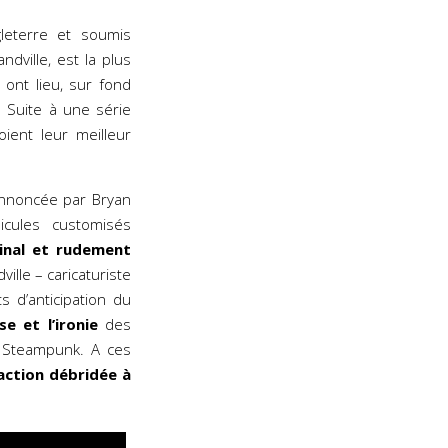
gleterre et soumis
dville, est la plus
ont lieu, sur fond
 Suite à une série
ient leur meilleur
annoncée par Bryan
cules customisés
ginal et rudement
ille – caricaturiste
 d’anticipation du
se et l’ironie
des
 Steampunk. A ces
action débridée à