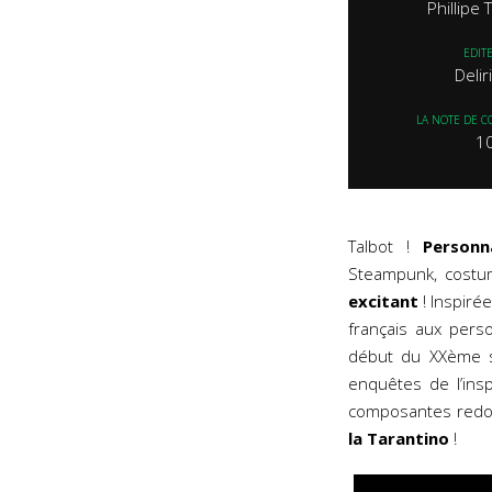
Phillipe
EDIT
Deli
LA NOTE DE C
1
Talbot !
Person
Steampunk, costum
excitant
! Inspiré
français aux pers
début du XXème si
enquêtes de l’ins
composantes redou
la
Tarantino
!