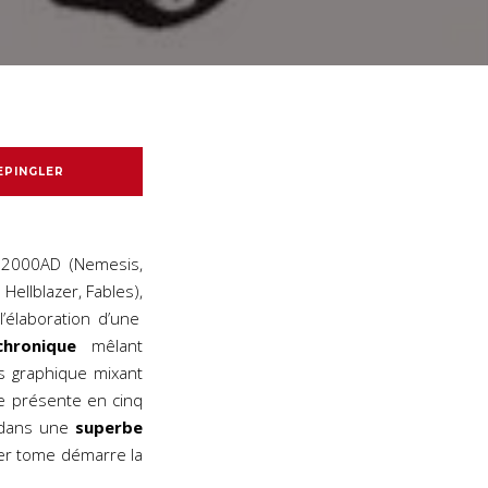
EPINGLER
 2000AD (Nemesis,
ellblazer, Fables),
’élaboration d’une
chronique
mêlant
s graphique mixant
se présente en cinq
– dans une
superbe
er tome démarre la