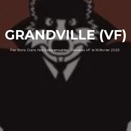
GRANDVILLE (VF)
Par
Boris
Dans
Nos Indispensables
Reviews VF
le
16 février 2023