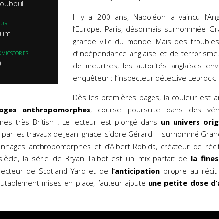
 Touboul
Il y a 200 ans, Napoléon a vaincu l’An
EUR
l’Europe. Paris, désormais surnommée Gran
rium
grande ville du monde. Mais des troubles 
d’indépendance anglaise et de terrorisme.
OMICSTORIES
0
de meurtres, les autorités anglaises envo
enquêteur : l’inspecteur détective Lebrock.
Dès les premières pages, la couleur est 
nages anthropomorphes
, course poursuite dans des véhi
es très British ! Le lecteur est plongé dans
un univers ori
e par les travaux de Jean Ignace Isidore Gérard – surnommé Grandv
onnages anthropomorphes et d’Albert Robida, créateur de récits
ècle, la série de Bryan Talbot est un mix parfait de
la fines
pecteur de Scotland Yard et de
l’anticipation
propre au récit
tablement mises en place, l’auteur ajoute
une petite dose d’