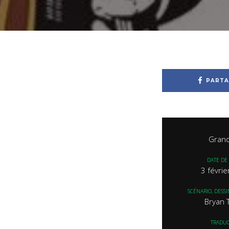
PARTA
Grand
DATE DE 
3 févri
SCÉNARIO, DESS
Bryan 
TRADU