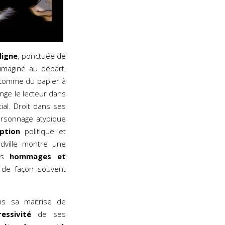
ligne
, ponctuée de
maginé au départ,
 comme du papier à
nge le lecteur dans
ial. Droit dans ses
ersonnage atypique
ption
politique et
ville montre une
les
hommages et
r de façon souvent
s sa maitrise de
ressivité
de ses