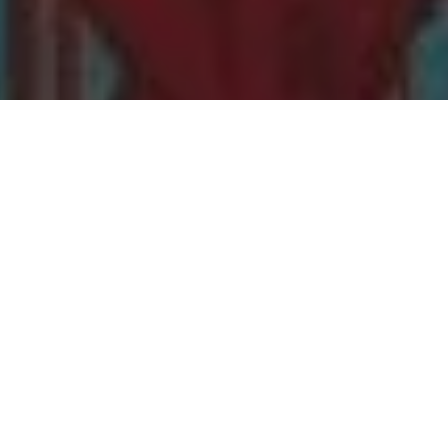
PARTAGER
TWEETER
EPINGLER
Une semaine qui tourne autour de
l’horreur et des supers pouvoirs avec,
notamment, la découverte de