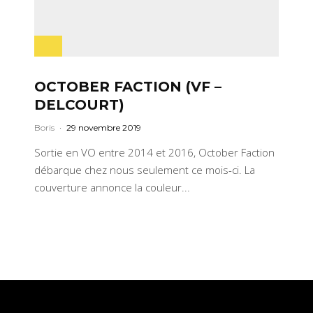
OCTOBER FACTION (VF –
DELCOURT)
Boris
·
29 novembre 2019
Sortie en VO entre 2014 et 2016, October Faction
débarque chez nous seulement ce mois-ci. La
couverture annonce la couleur...