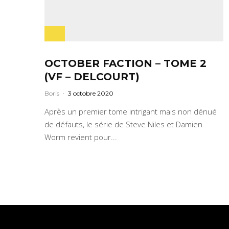
OCTOBER FACTION – TOME 2
(VF – DELCOURT)
Boris
·
3 octobre 2020
Après un premier tome intrigant mais non dénué
de défauts, le série de Steve Niles et Damien
Worm revient pour...