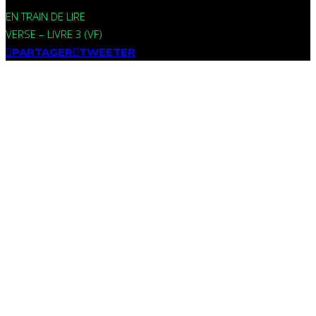
EN TRAIN DE LIRE
VERSE – LIVRE 3 (VF)
PARTAGER
TWEETER