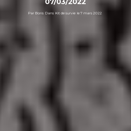
07/03/2022
Par
Boris
Dans
Kit de survie
le
7 mars 2022