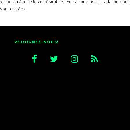
smet pour réduire les indésirables.
En savoir plus sur la façon don
sont traitées
.
REJOIGNEZ-NOUS!