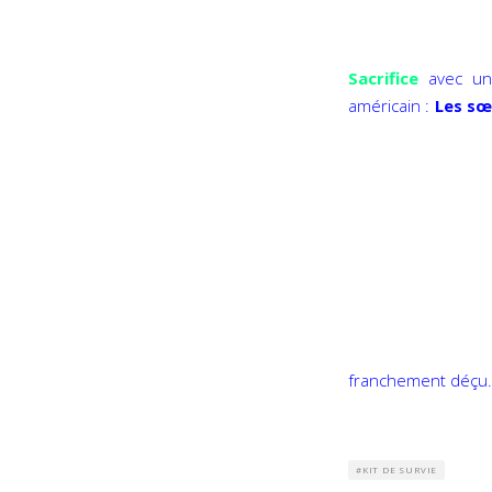
Sacrifice
avec un
américain :
Les sœ
franchement déçu. 
KIT DE SURVIE