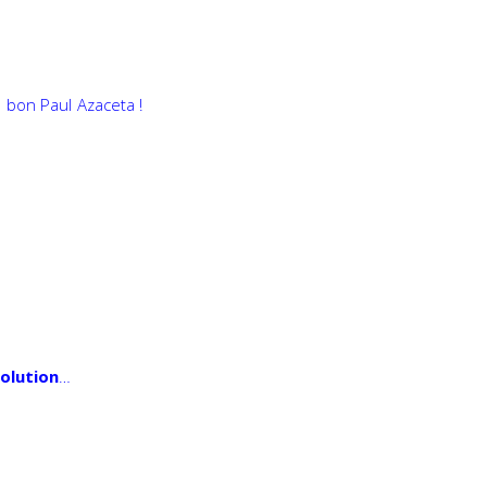
s bon Paul Azaceta !
volution
…