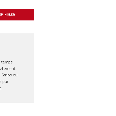
EPINGLER
e temps
iellement.
 Strips ou
e pur
e.