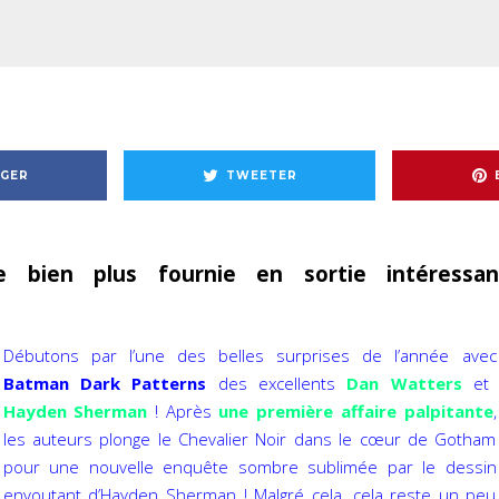
GER
TWEETER
 bien plus fournie en sortie intéressa
Débutons par l’une des belles surprises de l’année avec
Batman Dark Patterns
des excellents
Dan Watters
et
Hayden Sherman
! Après
une première affaire palpitante
,
les auteurs plonge le Chevalier Noir dans le cœur de Gotham
pour une nouvelle enquête sombre sublimée par le dessin
envoutant d’Hayden Sherman ! Malgré cela, cela reste un peu