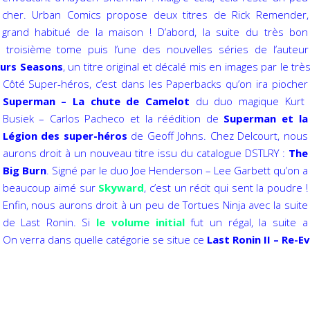
cher. Urban Comics propose deux titres de Rick Remender,
grand habitué de la maison ! D’abord, la suite du très bon
 troisième tome puis l’une des nouvelles séries de l’auteur
urs Seasons
, un titre original et décalé mis en images par le trè
Côté Super-héros, c’est dans les
Paperbacks qu’on ira piocher
Superman – La chute de Camelot
du duo magique Kurt
Busiek – Carlos Pacheco et la réédition de
Superman et la
Légion des super-héros
de Geoff Johns. Chez Delcourt, nous
aurons droit à un nouveau titre issu du catalogue DSTLRY :
The
Big Burn
. Signé par le duo Joe Henderson – Lee Garbett qu’on a
beaucoup aimé sur
Skyward
, c’est un récit qui sent la poudre !
Enfin, nous aurons droit à un peu de Tortues Ninja avec la suite
de Last Ronin. Si
le volume initial
fut un régal, la suite a
On verra dans quelle catégorie se situe ce
Last Ronin II – Re-E