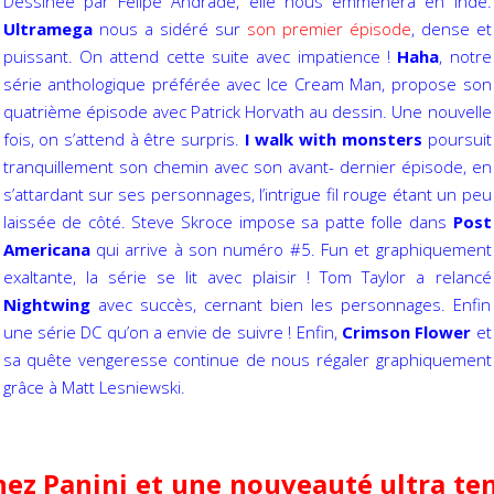
Dessinée par Felipe Andrade, elle nous emmènera en Inde.
Ultramega
nous a sidéré sur
son premier épisode
, dense et
puissant. On attend cette suite avec impatience !
Haha
, notre
série anthologique préférée avec Ice Cream Man, propose son
quatrième épisode avec Patrick Horvath au dessin. Une nouvelle
fois, on s’attend à être surpris.
I walk with monsters
poursuit
tranquillement son chemin avec son avant-
dernier épisode, en
s’attardant sur ses personnages, l’intrigue fil rouge étant un peu
laissée de côté. Steve Skroce impose sa patte folle dans
Post
Americana
qui arrive à son numéro #5. Fun et graphiquement
exaltante, la série se lit avec plaisir ! Tom Taylor a relancé
Nightwing
avec succès, cernant bien les personnages. Enfin
une série DC qu’on a envie de suivre ! Enfin,
Crimson Flower
et
sa quête vengeresse continue de nous régaler graphiquement
grâce à Matt Lesniewski.
hez Panini et une nouveauté ultra te