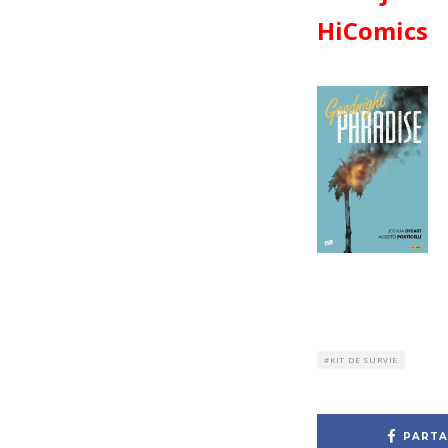
HiComics
KIT DE SURVIE
PARTA