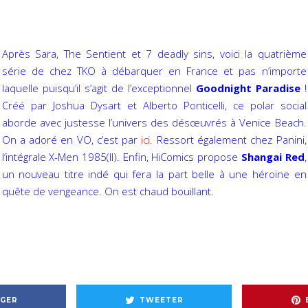
Après Sara, The Sentient et 7 deadly sins, voici la quatrième
série de chez TKO à débarquer en France et pas n’importe
laquelle puisqu’il s’agit de l’exceptionnel
Goodnight Paradise
!
Créé par Joshua Dysart et Alberto Ponticelli, ce polar social
aborde avec justesse l’univers des désœuvrés à Venice Beach.
On a adoré en VO, c’est par
ici
. Ressort également chez Panini,
l’intégrale X-Men 1985(II). Enfin, HiComics propose
Shangai Red
,
un nouveau titre indé qui fera la part belle à une héroïne en
quête de vengeance. On est chaud bouillant.
GER
TWEETER