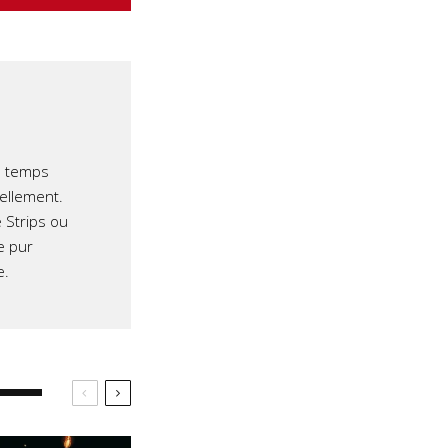
e temps
iellement.
 Strips ou
e pur
e.