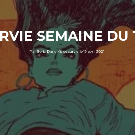
URVIE SEMAINE DU 1
Par
Boris
Dans
Kit de survie
le
19 avril 2021