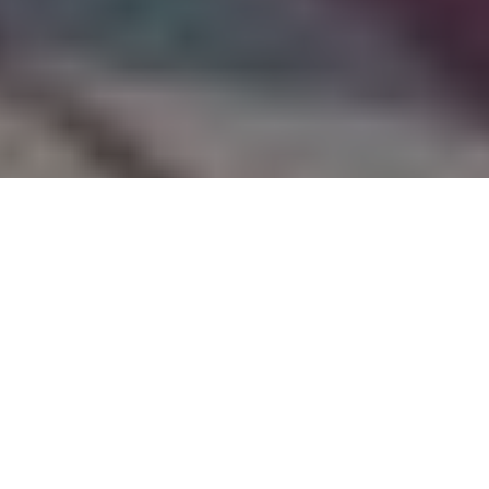
PARTAGER
TWEETER
EPINGLER
Grosse semaine avec de très bonnes séries
VO et la suite de November. En VF, Urban
Comics sort des classiques dans la collection