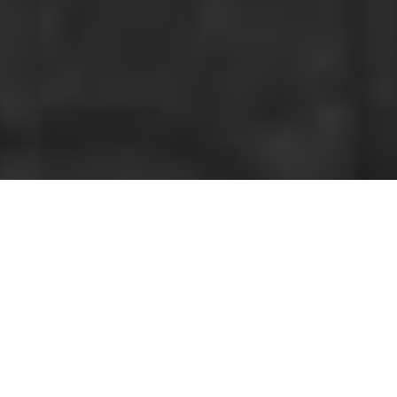
PARTAGER
TWEETER
EPINGLER
James Tynion IV et