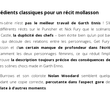
édients classiques pour un récit mollasson
ni-série n’est
pas le meilleur travail de Garth Ennis
! S’
 différents récits sur le Punisher et Nick Fury que le scénari
k Castle,
la duplicité des chefs
– bien écrite bien qu’un poil bav
qui découle des relations entre les personnages, Get Fury 
asson et d’
un certain manque de profondeur dans l’écrit
tamment les deux personnages féminins, ce qui réduit l’impli
trouve
la description toujours précise des conséquences de
es scènes chocs made in Garth Ennis.
 Burrows et son coloriste
Nolan Woodard
semblent quel
ndant une copie correcte,
percutante dans l’aspect gore
de 
plate à d’autres moments
.