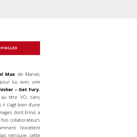
EPINGLER
el Max
de Marvel,
our lui, avec une
nisher – Get Fury.
 au titre VO, sans
l s’agit bien d’une
nages dont Ennis a
 fois collaborateurs
ment l’excellent
dais retrouve, cette