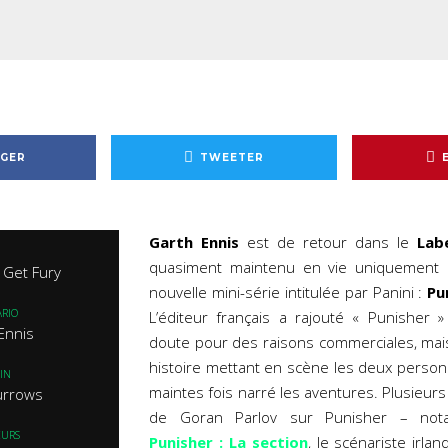
GER
TWEETER
Garth Ennis
est de retour dans le
Lab
quasiment maintenu en vie uniquement p
 Get Fury
nouvelle mini-série intitulée par Panini :
Pu
RIO
L’éditeur français a rajouté « Punisher »
Ennis
doute pour des raisons commerciales, mais i
histoire mettant en scène les deux person
IN
maintes fois narré les aventures. Plusieurs
urrows
de Goran Parlov sur Punisher – notam
EURS
Punisher : La section
, le scénariste irlan