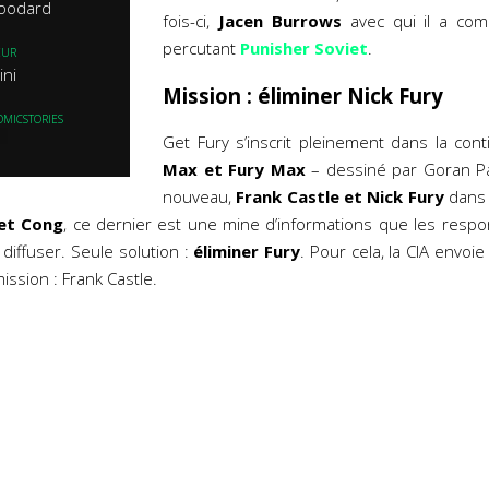
oodard
fois-ci,
Jacen Burrows
avec qui il a co
percutant
Punisher Soviet
.
EUR
ini
Mission : éliminer Nick Fury
OMICSTORIES
Get Fury s’inscrit pleinement dans la con
Max et Fury Max
– dessiné par Goran Par
nouveau,
Frank Castle et Nick Fury
dans 
iet Cong
, ce dernier est une mine d’informations que les resp
diffuser. Seule solution :
éliminer Fury
. Pour cela, la CIA envoie
ssion : Frank Castle.