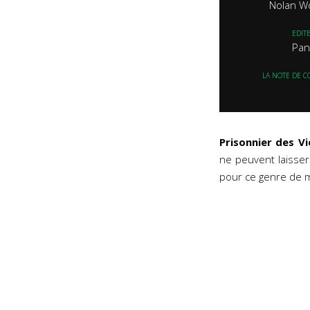
Nolan W
EDIT
Pan
LA NOTE DE C
Prisonnier des V
ne peuvent laisser 
pour ce genre de mi