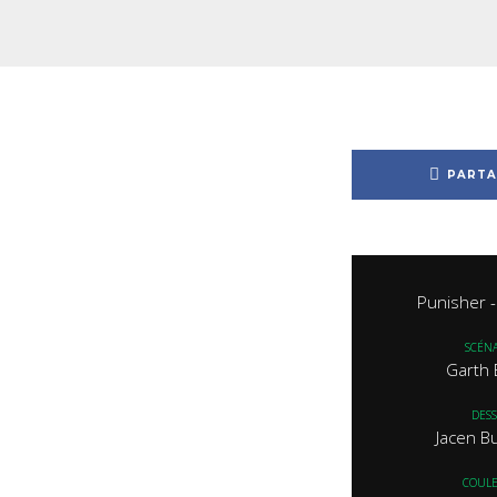
PARTA
Punisher -
SCÉNA
Garth 
DESS
Jacen B
COUL