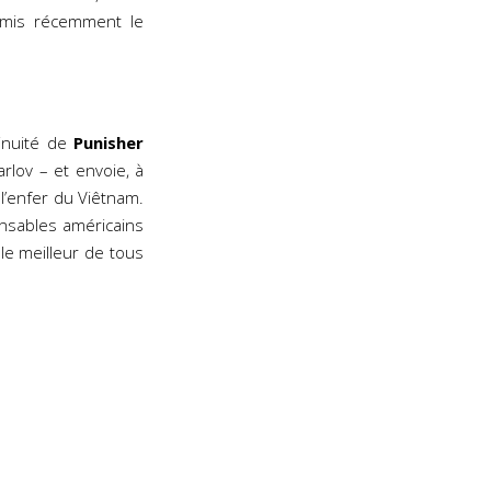
mmis récemment le
tinuité de
Punisher
lov – et envoie, à
l’enfer du Viêtnam.
onsables américains
 le meilleur de tous