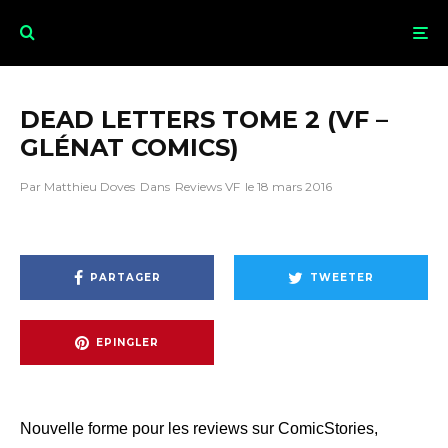
DEAD LETTERS TOME 2 (VF –
GLÉNAT COMICS)
Par
Matthieu Doves
Dans
Reviews VF
le
18 mars 2016
PARTAGER
TWEETER
EPINGLER
Nouvelle forme pour les reviews sur ComicStories,