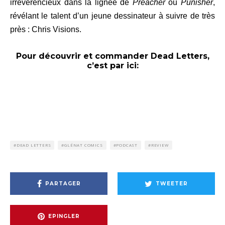
irrévérencieux dans la lignée de
Preacher
ou
Punisher
,
révélant le talent d’un jeune dessinateur à suivre de très
près : Chris Visions.
Pour découvrir et commander Dead Letters,
c’est par ici:
DEAD LETTERS
GLÉNAT COMICS
PODCAST
REVIEW
PARTAGER
TWEETER
EPINGLER