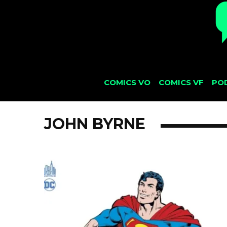
COMICS VO
COMICS VF
PO
JOHN BYRNE