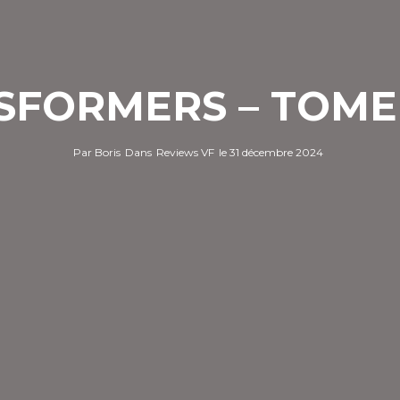
FORMERS – TOME 
Par
Boris
Dans
Reviews VF
le
31 décembre 2024