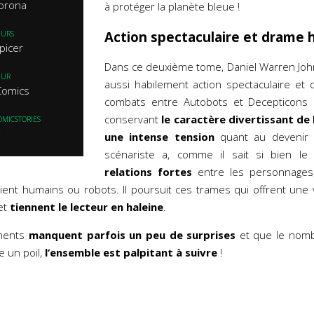
Corona
à protéger la planète bleue !
Action spectaculaire et drame
EURS
picer
Dans ce deuxième tome, Daniel Warren Joh
EUR
aussi habilement action spectaculaire et
Comics
combats entre Autobots et Decepticons p
conservant
le caractère divertissant de 
OMICSTORIES
une intense tension
quant au devenir d
scénariste a, comme il sait si bien le f
relations fortes
entre les personnages
oient humains ou robots. Il poursuit ces trames qui offrent une 
et
tiennent le lecteur en haleine
.
ements
manquent parfois un peu de surprises
et que le nom
e un poil,
l’ensemble est palpitant à suivre
!