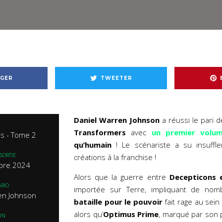
GER
TWEETER
Daniel Warren Johnson
a réussi le pari d
Transformers
avec
un premier volu
s - Tome 2
qu’humain
! Le scénariste a su insuffl
SORTIE
créations à la franchise !
bre 2024
Alors que la guerre entre
Decepticons 
RIO
importée sur Terre, impliquant de no
en Johnson
bataille pour le pouvoir
fait rage au sei
alors qu’
Optimus Prime
, marqué par son 
IN