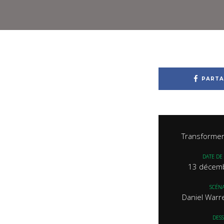
PARTA
Transformer
DATE DE 
13 décem
SCÉNA
Daniel Warr
DESS