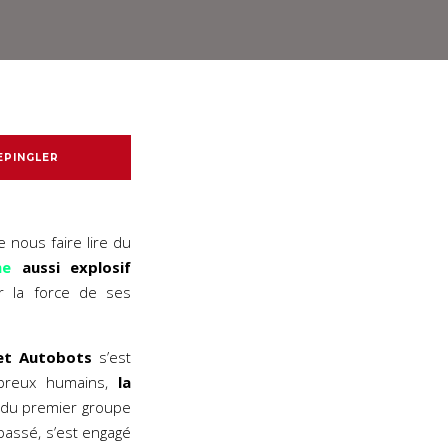
EPINGLER
e nous faire lire du
me
aussi explosif
er la force de ses
et Autobots
s’est
mbreux humains,
la
n du premier groupe
passé, s’est engagé