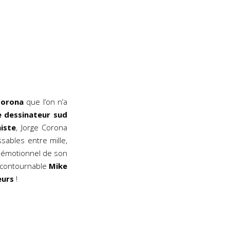
Corona
que l’on n’a
e dessinateur sud
miste
, Jorge Corona
sables entre mille,
t émotionnel de son
incontournable
Mike
leurs
!