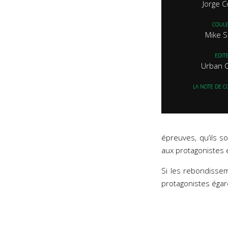
Jorge 
COUL
Mike S
EDIT
Urban 
LA NOTE DE C
épreuves, qu’ils s
aux protagonistes 
Si les rebondiss
protagonistes égar