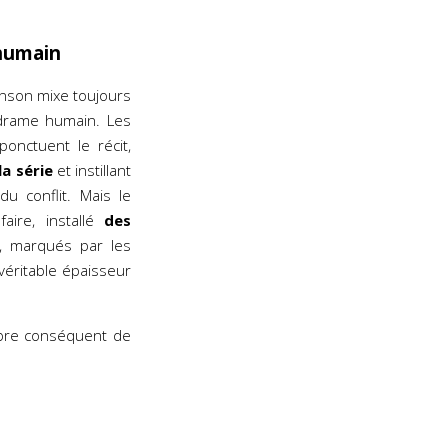
 humain
nson mixe toujours
 drame humain. Les
onctuent le récit,
la série
et instillant
u conflit. Mais le
aire, installé
des
, marqués par les
véritable épaisseur
bre conséquent de