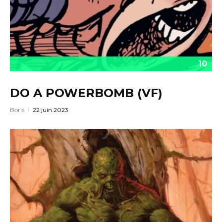
10
DO A POWERBOMB (VF)
Boris
·
22 juin 2023