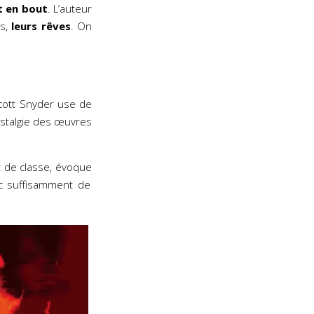
t en bout
. L’auteur
es,
leurs rêves
. On
cott Snyder use de
ostalgie des œuvres
 de classe, évoque
ec suffisamment de