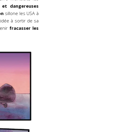
s et dangereuses
on
sillone les USA à
dée à sortir de sa
venir
fracasser les