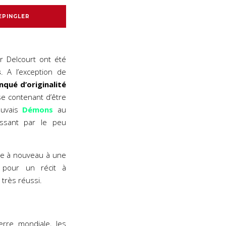
EPINGLER
 Delcourt ont été
s
. A l’exception de
qué d’originalité
se contenant d’être
auvais
Démons
au
sant par le peu
cie à nouveau à une
pour un récit à
très réussi.
erre mondiale, les