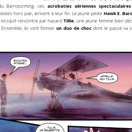
du Barnstorming, ces
acrobaties aériennes spectaculaire
ilotes hors pair, arrivent à leur fin. Le jeune pilote
Hawk E. Bar
lorsqu’il rencontre par hasard
Tillie
, une jeune femme bien déci
. Ensemble, ils vont former
un duo de choc
dont le passé va 