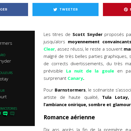
GER
TWEETER
Les titres de
Scott Snyder
proposés par
jusqu’alors
moyennement convaincant
ormers
Clear
, assez réussi, le reste a souvent
man
RIO
malgré de très belles parties graphiques, 
Snyder
de corrects divertissements, du très m
prévisible
La nuit de la goule
en pas
COULEURS
surprenant
Canary
.
Lotay
Pour
Barnstormers
, le scénariste s’asso
EUR
ourt
artiste de haute qualité,
Tula Lotay,
l’ambiance onirique, sombre et glamour
OMICSTORIES
Romance aérienne
Dix ans après la fin de la première gu