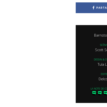
PARTA
Barnst
SCÉNA
Scott 
DESSIN & 
Tula 
EDIT
Delc
LA NOTE DE C