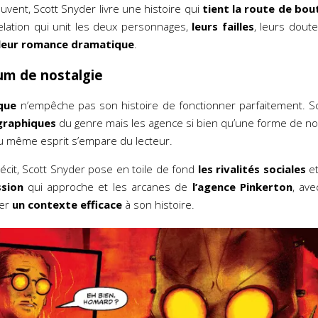
vent, Scott Snyder livre une histoire qui
tient la route de bou
 relation qui unit les deux personnages,
leurs failles
, leurs dout
leur romance dramatique
.
um de nostalgie
ique
n’empêche pas son histoire de fonctionner parfaitement. S
graphiques
du genre mais les agence si bien qu’une forme de n
 même esprit s’empare du lecteur.
récit, Scott Snyder pose en toile de fond
les rivalités sociales
et
sion
qui approche et les arcanes de
l’agence Pinkerton
, av
ner
un contexte efficace
à son histoire.