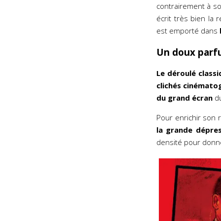
contrairement à sou
écrit très bien la
est emporté dans
Un doux parf
Le déroulé class
clichés cinémato
du grand écran
du
Pour enrichir son 
la grande dépres
densité pour don