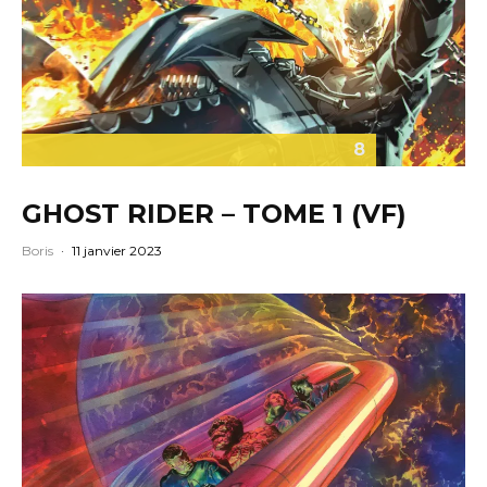
8
GHOST RIDER – TOME 1 (VF)
Boris
·
11 janvier 2023