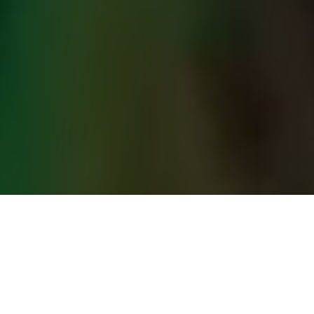
PARTAGER
TWEETER
EPINGLER