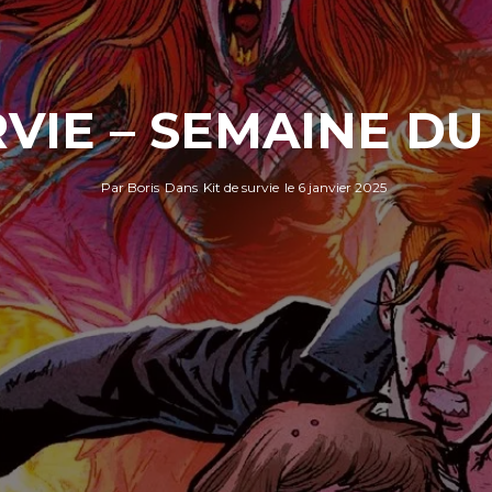
RVIE – SEMAINE DU 
Par
Boris
Dans
Kit de survie
le
6 janvier 2025