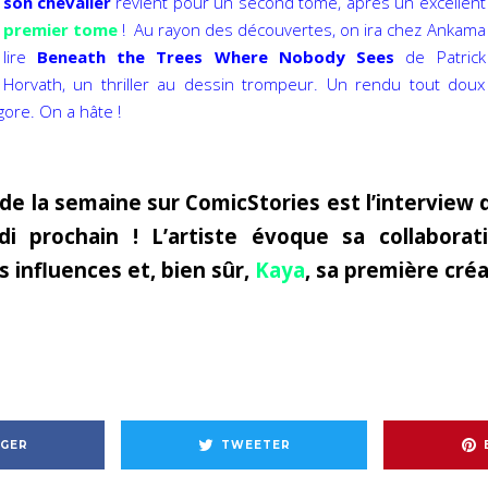
son chevalier
revient pour un second tome, après un excellent
premier tome
! Au rayon des découvertes, on ira chez Ankama
lire
Beneath the Trees Where Nobody Sees
de Patrick
Horvath, un thriller au dessin trompeur. Un rendu tout doux
gore. On a hâte !
e la semaine sur ComicStories est l’interview
di prochain ! L’artiste évoque sa collaborat
 influences et, bien sûr,
Kaya
, sa première créa
GER
TWEETER