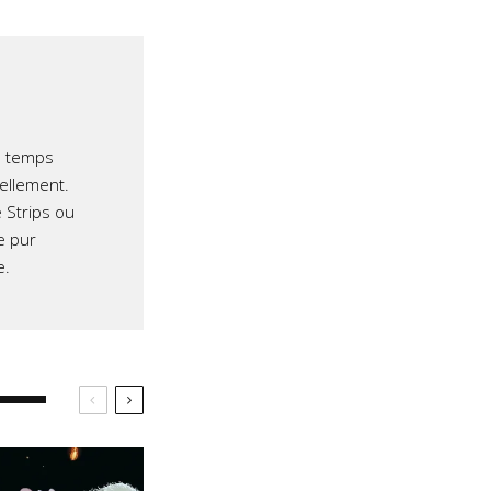
e temps
iellement.
 Strips ou
e pur
e.