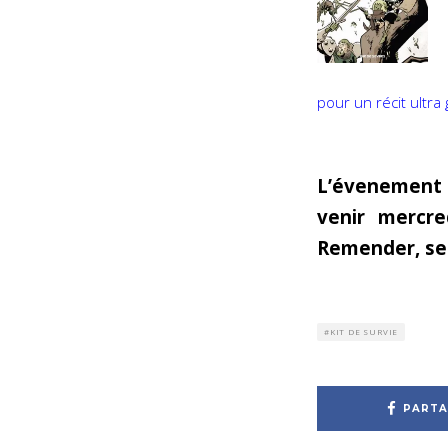
pour un récit ultra 
L’évenement d
venir mercre
Remender, ses
KIT DE SURVIE
PARTA