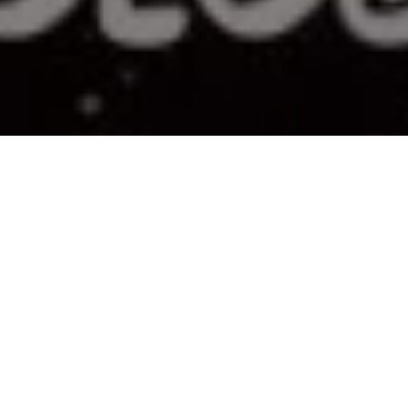
PARTAGER
TWEETER
EPINGLER
Nouvelle belle semaine avec notamment
les suites de Radio Apocalypse et Monkey
Meat en VO, ainsi que deux belles sorties