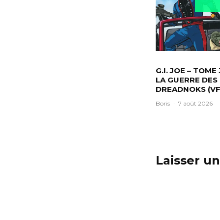
G.I. JOE – TOME 
LA GUERRE DES
DREADNOKS (VF
Boris
·
7 août 2026
Laisser u