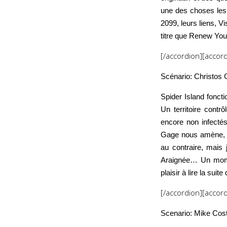
une des choses les 
2099, leurs liens, V
titre que Renew Yo
[/accordion][accord
Scénario: Christos
Spider Island foncti
Un territoire cont
encore non infectés
Gage nous amène, co
au contraire, mais 
Araignée… Un momen
plaisir à lire la suit
[/accordion][accord
Scenario: Mike Cos