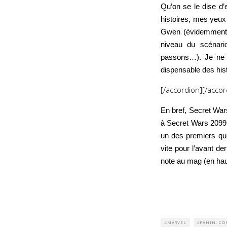
Qu’on se le dise d’
histoires, mes yeux
Gwen (évidemment…)
niveau du scénari
passons…). Je ne s
dispensable des his
[/accordion][/accor
En bref, Secret War
à Secret Wars 2099 
un des premiers que
vite pour l’avant de
note au mag (en haut
MARVEL
PANINI CO