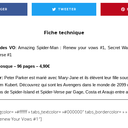
GER
TWEETER
Fiche technique
odes VO
:
Amazing Spider-Man : Renew your vows #1, Secret War
erse #1
osque – 96 pages – 4,90€
ur:
Peter Parker est marié avec Mary-Jane et ils élèvent leur fille so
am Kubert. Découvrez qui sont les Avengers dans le monde de 2099 d
ns de Spider-Island et Spider-Verse par Gage, Costa et Araujo entre 
color= »#ffffff » tabs_textcolor= »#000000″ tabs_bordercolor= » » 
»Renew Your Vows #1″]