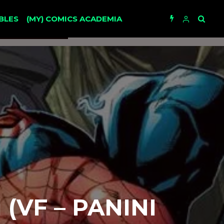
BLES
(MY) COMICS ACADEMIA
(VF – PANINI