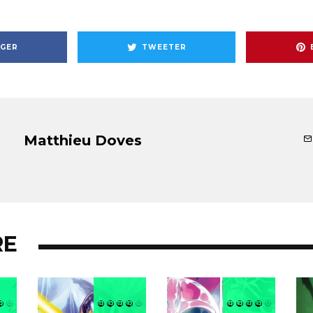
GER
TWEETER
Matthieu Doves
RE