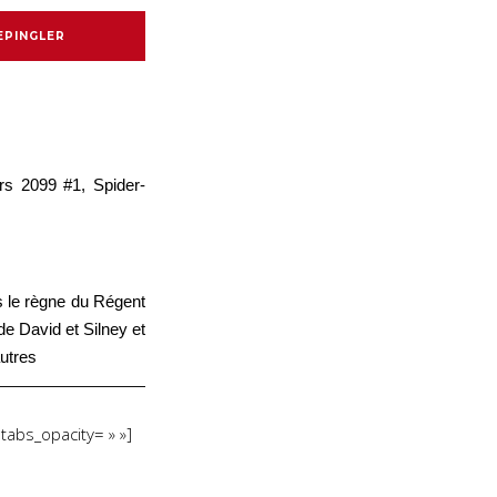
EPINGLER
s 2099 #1, Spider-
us le règne du Régent
e David et Silney et
autres
tabs_opacity= » »]