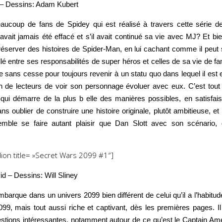
 – Dessins: Adam Kubert
aucoup de fans de Spidey qui est réalisé à travers cette série de
vait jamais été effacé et s’il avait continué sa vie avec MJ? Et bien
préserver des histoires de Spider-Man, en lui cachant comme il peut 
aillé entre ses responsabilités de super héros et celles de sa vie de fam
se sans cesse pour toujours revenir à un statu quo dans lequel il es
n de lecteurs de voir son personnage évoluer avec eux. C’est tout
i démarre de la plus b elle des manières possibles, en satisfais
ns oublier de construire une histoire originale, plutôt ambitieuse, et
mble se faire autant plaisir que Dan Slott avec son scénario,
dion title= »Secret Wars 2099 #1″]
d – Dessins: Will Sliney
barque dans un univers 2099 bien différent de celui qu’il a l’habitu
9, mais tout aussi riche et captivant, dès les premières pages. 
estions intéressantes, notamment autour de ce qu’est le Captain Ame