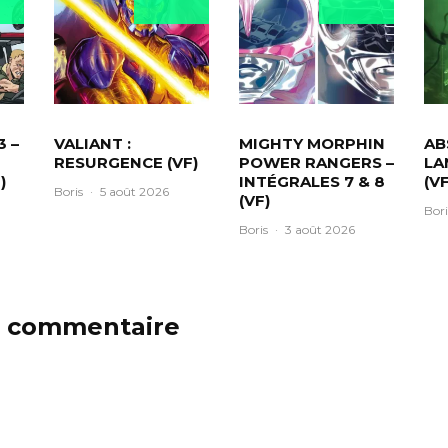
3 –
VALIANT :
MIGHTY MORPHIN
AB
RESURGENCE (VF)
POWER RANGERS –
LA
)
INTÉGRALES 7 & 8
(VF
Boris
·
5 août 2026
(VF)
Bori
Boris
·
3 août 2026
n commentaire