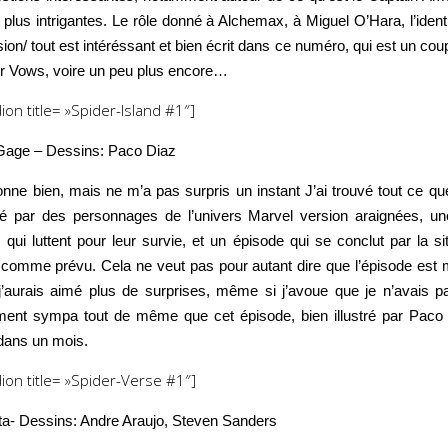
plus intrigantes. Le rôle donné à Alchemax, à Miguel O’Hara, l’iden
ision/ tout est intéréssant et bien écrit dans ce numéro, qui est un 
ur Vows, voire un peu plus encore…
ion title= »Spider-Island #1″]
 Gage – Dessins: Paco Diaz
onne bien, mais ne m’a pas surpris un instant J’ai trouvé tout ce qu
rôlé par des personnages de l’univers Marvel version araignées, u
 qui luttent pour leur survie, et un épisode qui se conclut par la si
mme prévu. Cela ne veut pas pour autant dire que l’épisode est m
j’aurais aimé plus de surprises, même si j’avoue que je n’avais p
t sympa tout de même que cet épisode, bien illustré par Paco Di
e dans un mois.
ion title= »Spider-Verse #1″]
ta- Dessins: Andre Araujo, Steven Sanders