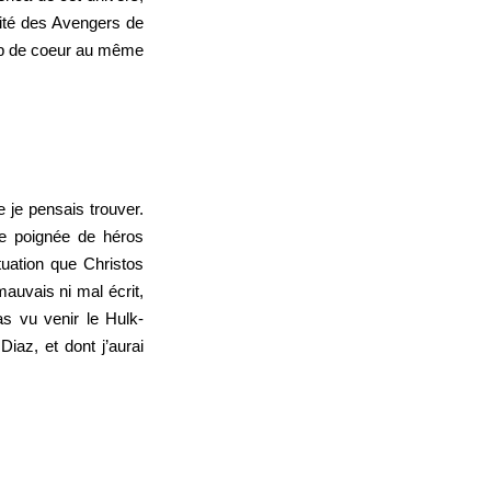
tité des Avengers de
coup de coeur au même
e je pensais trouver.
ne poignée de héros
tuation que Christos
auvais ni mal écrit,
as vu venir le Hulk-
az, et dont j’aurai