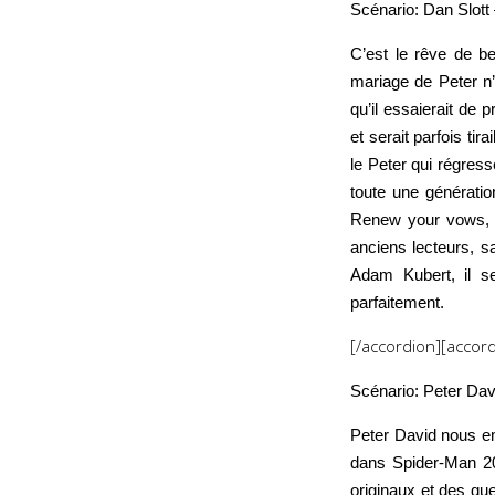
Scénario: Dan Slott
C’est le rêve de be
mariage de Peter n’a
qu’il essaierait de 
et serait parfois tir
le Peter qui régres
toute une génératio
Renew your vows, qu
anciens lecteurs, sa
Adam Kubert, il se
parfaitement.
[/accordion][accor
Scénario: Peter Davi
Peter David nous em
dans Spider-Man 209
originaux et des qu