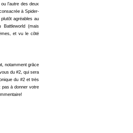
 ou l’autre des deux
 consacrée à Spider-
plutôt agréables au
 Battleworld (mais
êmes, et vu le côté
ent, notamment grâce
vous du #2, qui sera
onique du #2 et très
ez pas à donner votre
commentaire!