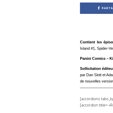
PARTA
Contient les épis
Island #1, Spider-V
Panini Comics – Ki
Sollicitation édite
par Dan Slott et Ad
de nouvelles versio
[accordions tabs_bg
[accordion title= 