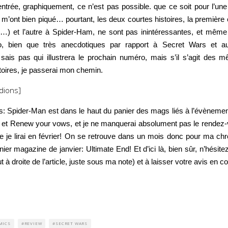
entrée, graphiquement, ce n’est pas possible. que ce soit pour l’une
 m’ont bien piqué… pourtant, les deux courtes histoires, la première
 et l’autre à Spider-Ham, ne sont pas inintéressantes, et même 
o, bien que très anecdotiques par rapport à Secret Wars et au
ais pas qui illustrera le prochain numéro, mais s’il s’agit des m
toires, je passerai mon chemin.
dions]
s: Spider-Man est dans le haut du panier des mags liés à l’évènem
et Renew your vows, et je ne manquerai absolument pas le rendez-
 je lirai en février! On se retrouve dans un mois donc pour ma chr
rnier magazine de janvier: Ultimate End! Et d’ici là, bien sûr, n’hésit
 à droite de l’article, juste sous ma note) et à laisser votre avis en 
MICS
REVIEW
SECRET WARS