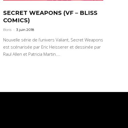
SECRET WEAPONS (VF – BLISS
COMICS)
Boris
·
3 juin 2018
Nouvelle série de l’univers Valiant, Secret Weapons
est scénarisée par Eric Heisserer et dessinée par
Raul Allen et Patricia Martin....