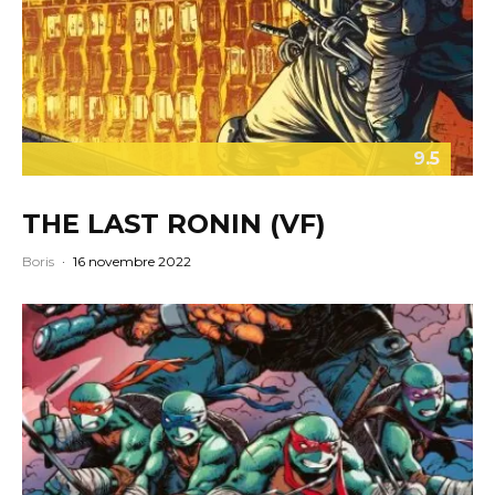
9.5
THE LAST RONIN (VF)
Boris
·
16 novembre 2022