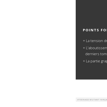
POINTS FO
La tension d
L'aboutissem
derniers to
La partie gr
TEENAGE MUTANT NINJA