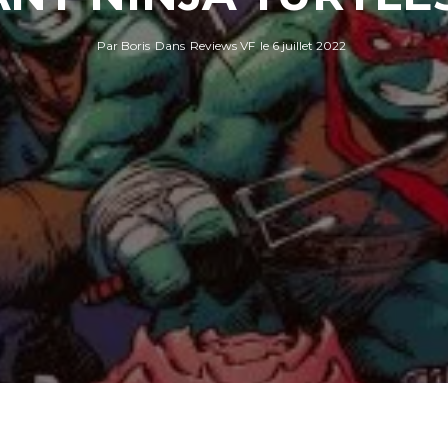
Par
Boris
Dans
Reviews VF
le
6 juillet 2022