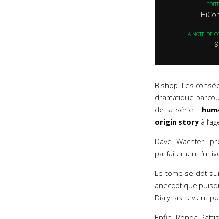
EDIT
HiCo
LA NOTE DE C
9
Bishop. Les cons
dramatique parcour
de la série :
humo
origin story
à l’a
Dave Wachter pr
parfaitement l’univ
Le tome se clôt su
anecdotique puisqu’i
Dialynas revient po
Enfin, Ronda Pat