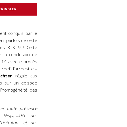
EPINGLER
ent conquis par le
nt parfois de cette
mes 8 & 9 ! Cette
 la conclusion de
 14 avec le procès
 chef d’orchestre –
chter
régale aux
as sur un épisode
l’homogénéité des
uer toute présence
s Ninja, aidées des
ricératons et des