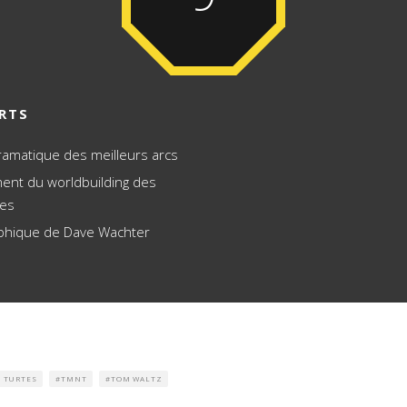
RTS
ramatique des meilleurs arcs
ent du worldbuilding des
mes
aphique de Dave Wachter
 TURTES
TMNT
TOM WALTZ