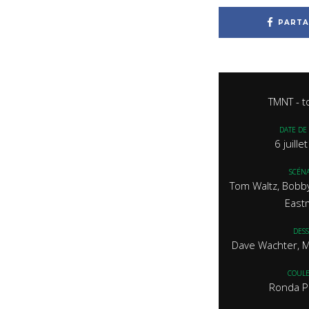
PARTA
TMNT - 
DATE DE 
6 juill
SCÉNA
Tom Waltz, Bobb
East
DESS
Dave Wachter, M
COUL
Ronda P