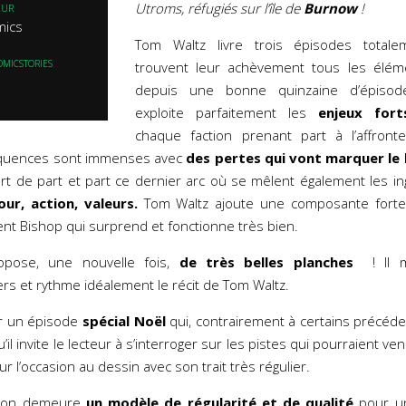
Utroms, réfugiés sur l’île de
Burnow
!
EUR
mics
Tom Waltz livre trois épisodes total
OMICSTORIES
trouvent leur achèvement tous les élém
depuis une bonne quinzaine d’épisode
exploite parfaitement les
enjeux
fort
chaque faction prenant part à l’affront
équences sont immenses avec
des pertes qui vont marquer le 
t de part et part ce dernier arc où se mêlent également les in
ur, action, valeurs.
Tom Waltz ajoute une composante forte
gent Bishop qui surprend et fonctionne très bien.
opose, une nouvelle fois,
de très belles planches
! Il m
ers et rythme idéalement le récit de Tom Waltz.
r un épisode
spécial Noël
qui, contrairement à certains précéde
l invite le lecteur à s’interroger sur les pistes qui pourraient veni
ur l’occasion au dessin avec son trait très régulier.
tison demeure
un modèle de régularité et de qualité
pour uni