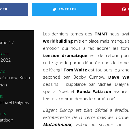
GER
TWEETER
Les derniers tomes des
TMNT
nous avai
worldbuilding
mis en place mais manquaie
tome 17
émotion qui nous a fait adorer les to
SORTIE
tension dramatique
est de retour pour
et 2022
cette grande partie débutée dans le tome
de Krang !
Tom Waltz
est toujours le grand
RIO
secondé par Bobby Curnow,
Dave Wa
y Curnow, Kevin
dessins – supplanté par Michael Dialyn
man
spécial Noël, et
Ronda Pattison
assure 
IN
teintes, comme depuis le numéro #1 !
ichael Dialynas
L’agent Bishop est bien décidé à éradiq
EURS
extraterrestre de la Terre mais les Tortue
attison
Mutanimaux
, volent au secours des T