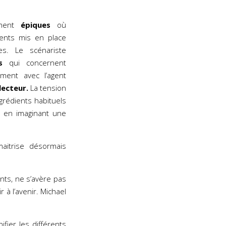
ement
épiques
où
ents mis en place
s. Le scénariste
s
qui concernent
ement avec l’agent
lecteur.
La tension
grédients habituels
 en imaginant une
aitrise désormais
nts, ne s’avère pas
r à l’avenir. Michael
fier les différents