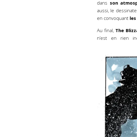
dans
son atmosp
aussi, le dessinat
en convoquant
le
Au final,
The Blizz
n’est en rien i