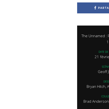
PARTA
The Unnamed : 
1
DATE DE 
21 févri
SCÉNA
Geoff 
DESS
Bryan Hitch, 
COUL
Brad Anderson,