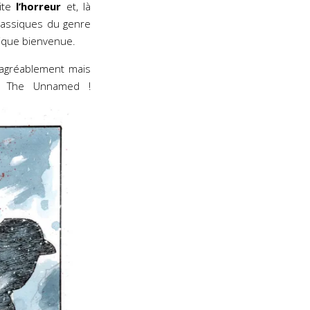
vite
l’horreur
et, là
lassiques du genre
ique bienvenue.
t agréablement mais
 The Unnamed !