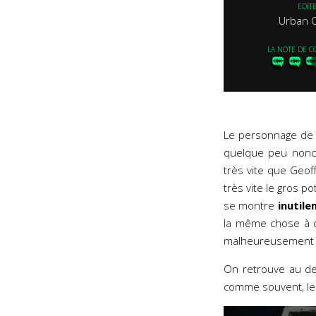
EDIT
Urban 
LA NOTE DE C
Le personnage de 
quelque peu nonc
très vite que Geof
très vite le gros p
se montre
inutile
la même chose à c
malheureusement pa
On retrouve au de
comme souvent, le