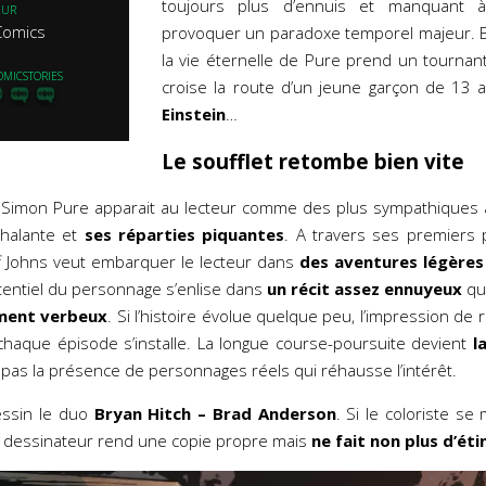
toujours plus d’ennuis et manquant 
EUR
Comics
provoquer un paradoxe temporel majeur. Et s
la vie éternelle de Pure prend un tournant 
OMICSTORIES
croise la route d’un jeune garçon de 1
Einstein
…
Le soufflet retombe bien vite
Simon Pure apparait au lecteur comme des plus sympathiques 
halante et
ses réparties piquantes
. A travers ses premiers 
f Johns veut embarquer le lecteur dans
des aventures légères
otentiel du personnage s’enlise dans
un récit assez ennuyeux
qui
ment verbeux
. Si l’histoire évolue quelque peu, l’impression de 
haque épisode s’installe. La longue course-poursuite devient
l
s la présence de personnages réels qui réhausse l’intérêt.
ssin le duo
Bryan Hitch – Brad Anderson
. Si le coloriste se
 dessinateur rend une copie propre mais
ne fait non plus d’éti