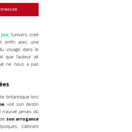
EPINGLER
 Joe
, l’univers créé
nt enfin avec une
 du voyage dans le
t que l’auteur ait
at ne nous a pas
vées
ée britannique lors
ne
, voit son destin
 n’aurait jamais dû
lade
son arrogance
poques, s’attirant