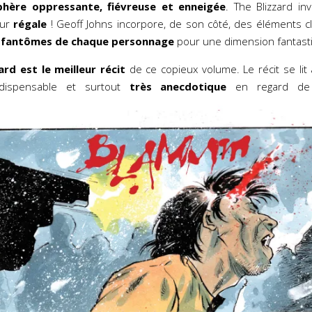
hère oppressante, fiévreuse et enneigée
. The Blizzard in
eur
régale
! Geoff Johns incorpore, de son côté, des éléments c
s fantômes de chaque personnage
pour une dimension fantast
ard est le meilleur récit
de ce copieux volume. Le récit se li
ndispensable et surtout
très anecdotique
en regard de