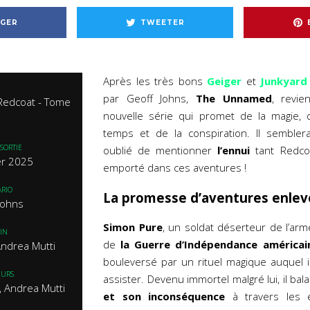
GER
TWEETER
Après les très bons
Geiger
et
Junkyard
par Geoff Johns,
The Unnamed
, revie
Redcoat - Tome
nouvelle série qui promet de la magie,
temps et de la conspiration. Il semblerai
SORTIE
oublié de mentionner
l’ennui
tant Redco
er 2025
emporté dans ces aventures !
RIO
La promesse d’aventures enle
Johns
Simon Pure
, un soldat déserteur de l’arm
IN
de
la Guerre d’Indépendance américai
Andrea Mutti
bouleversé par un rituel magique auquel il
EURS
assister. Devenu immortel malgré lui, il ba
 Andrea Mutti
et son inconséquence
à travers les é