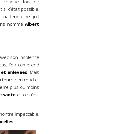
à chaque fois de
i c’était possible,
inattendu lorsqu’il
3 ans nommé
Albert
avec son insolence
pas, l’on comprend
 et enlevées
. Mais
 tourne en rond et
relire plus ou moins
assante
et ce n’est
 montre impeccable,
ncelles
.